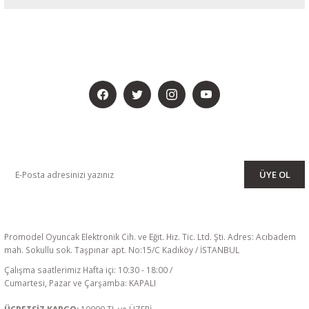
BİZİ SOSYALMEDYADA DA TAKİP EDİN
KAMPANYA VE DUYURULARIMIZI ALMAK İÇİN BÜLTENİMİZE ÜYE
OLUN
ÜYE OL
Promodel Oyuncak Elektronik Cih. ve Eğit. Hiz. Tic. Ltd. Şti. Adres: Acıbadem
mah. Sokullu sok. Taşpınar apt. No:15/C Kadıköy / İSTANBUL
Çalışma saatlerimiz Hafta içi: 10:30 - 18:00 /
Cumartesi, Pazar ve Çarşamba: KAPALI