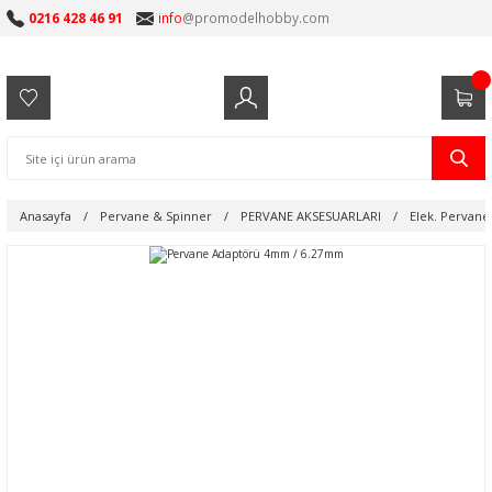
0216 428 46 91
info
@promodelhobby.com
Anasayfa
Pervane & Spinner
PERVANE AKSESUARLARI
Elek. Pervane