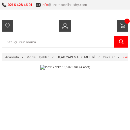
0216 428 46 91
info
@promodelhobby.com
Anasayfa
Model Uçaklar
UÇAK YAPI MALZEMELERİ
Yekeler
Plas