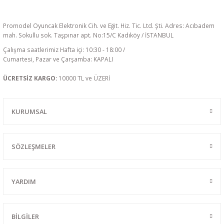
Promodel Oyuncak Elektronik Cih. ve Eğit. Hiz. Tic. Ltd. Şti. Adres: Acıbadem
mah. Sokullu sok. Taşpınar apt. No:15/C Kadıköy / İSTANBUL
Çalışma saatlerimiz Hafta içi: 10:30 - 18:00 /
Cumartesi, Pazar ve Çarşamba: KAPALI
ÜCRETSİZ KARGO:
10000 TL ve ÜZERİ
KURUMSAL
SÖZLEŞMELER
YARDIM
BİLGİLER