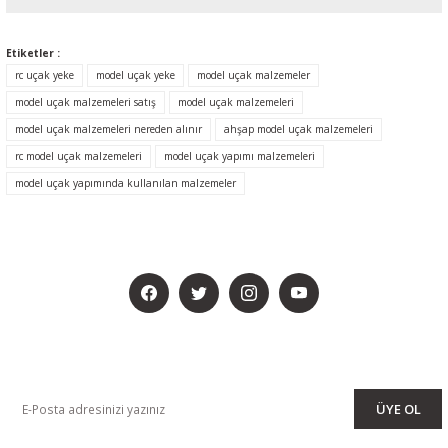
Etiketler :
rc uçak yeke
model uçak yeke
model uçak malzemeler
model uçak malzemeleri satış
model uçak malzemeleri
model uçak malzemeleri nereden alınır
ahşap model uçak malzemeleri
rc model uçak malzemeleri
model uçak yapımı malzemeleri
model uçak yapımında kullanılan malzemeler
BİZİ SOSYALMEDYADA DA TAKİP EDİN
KAMPANYA VE DUYURULARIMIZI ALMAK İÇİN BÜLTENİMİZE ÜYE
OLUN
ÜYE OL