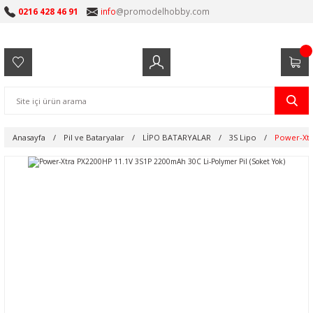
0216 428 46 91
info
@promodelhobby.com
Anasayfa
Pil ve Bataryalar
LİPO BATARYALAR
3S Lipo
Power-Xtr