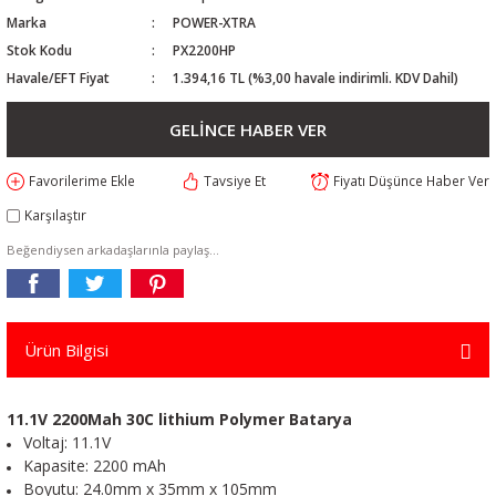
Marka
POWER-XTRA
Stok Kodu
PX2200HP
Havale/EFT Fiyat
1.394,16 TL (%3,00 havale indirimli. KDV Dahil)
GELİNCE HABER VER
Tavsiye Et
Fiyatı Düşünce Haber Ver
Karşılaştır
Beğendiysen arkadaşlarınla paylaş...
Ürün Bilgisi
11.1V 2200Mah 30C lithium Polymer Batarya
Voltaj: 11.1V
Kapasite: 2200 mAh
Boyutu: 24.0mm x 35mm x 105mm