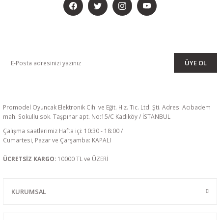
KAMPANYA VE DUYURULARIMIZI ALMAK İÇİN BÜLTENİMİZE ÜYE
OLUN
ÜYE OL
Promodel Oyuncak Elektronik Cih. ve Eğit. Hiz. Tic. Ltd. Şti. Adres: Acıbadem
mah. Sokullu sok. Taşpınar apt. No:15/C Kadıköy / İSTANBUL
Çalışma saatlerimiz Hafta içi: 10:30 - 18:00 /
Cumartesi, Pazar ve Çarşamba: KAPALI
ÜCRETSİZ KARGO:
10000 TL ve ÜZERİ
KURUMSAL