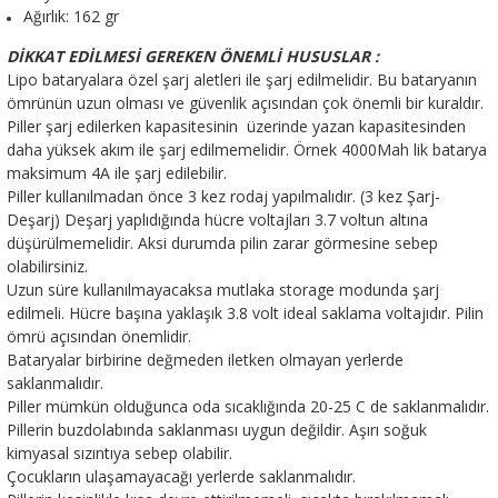
Ağırlık: 162 gr
DİKKAT EDİLMESİ GEREKEN ÖNEMLİ HUSUSLAR :
Lipo bataryalara özel şarj aletleri ile şarj edilmelidir. Bu bataryanın
ömrünün uzun olması ve güvenlik açısından çok önemli bir kuraldır.
Piller şarj edilerken kapasitesinin üzerinde yazan kapasitesinden
daha yüksek akım ile şarj edilmemelidir. Örnek 4000Mah lik batarya
maksimum 4A ile şarj edilebilir.
Piller kullanılmadan önce 3 kez rodaj yapılmalıdır. (3 kez Şarj-
Deşarj) Deşarj yaplıdığında hücre voltajları 3.7 voltun altına
düşürülmemelidir. Aksi durumda pilin zarar görmesine sebep
olabilirsiniz.
Uzun süre kullanılmayacaksa mutlaka storage modunda şarj
edilmeli. Hücre başına yaklaşık 3.8 volt ideal saklama voltajıdır. Pilin
ömrü açısından önemlidir.
Bataryalar birbirine değmeden iletken olmayan yerlerde
saklanmalıdır.
Piller mümkün olduğunca oda sıcaklığında 20-25 C de saklanmalıdır.
Pillerin buzdolabında saklanması uygun değildir. Aşırı soğuk
kimyasal sızıntıya sebep olabilir.
Çocukların ulaşamayacağı yerlerde saklanmalıdır.