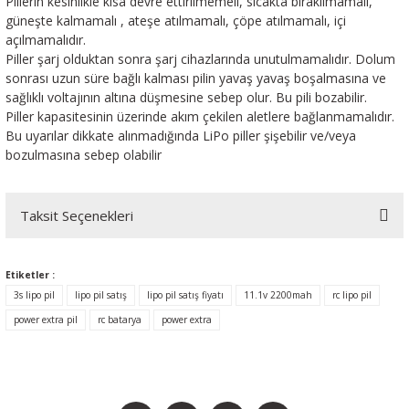
Pillerin kesinlikle kısa devre ettirilmemeli, sıcakta bırakılmamalı,
güneşte kalmamalı , ateşe atılmamalı, çöpe atılmamalı, içi
açılmamalıdır.
Piller şarj olduktan sonra şarj cihazlarında unutulmamalıdır. Dolum
sonrası uzun süre bağlı kalması pilin yavaş yavaş boşalmasına ve
sağlıklı voltajının altına düşmesine sebep olur. Bu pili bozabilir.
Piller kapasitesinin üzerinde akım çekilen aletlere bağlanmamalıdır.
Bu uyarılar dikkate alınmadığında LiPo piller şişebilir ve/veya
bozulmasına sebep olabilir
Taksit Seçenekleri
Etiketler :
3s lipo pil
lipo pil satış
lipo pil satış fiyatı
11.1v 2200mah
rc lipo pil
power extra pil
rc batarya
power extra
BİZİ SOSYALMEDYADA DA TAKİP EDİN