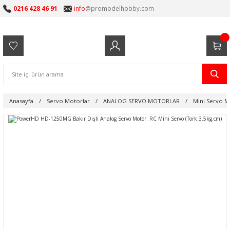
0216 428 46 91
info
@promodelhobby.com
Anasayfa
Servo Motorlar
ANALOG SERVO MOTORLAR
Mini Servo M