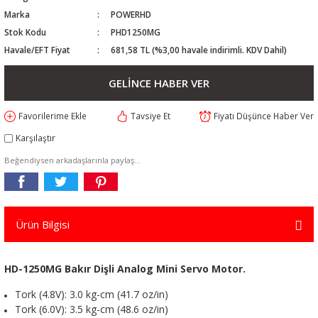
Marka
POWERHD
Stok Kodu
PHD1250MG
Havale/EFT Fiyat
681,58 TL (%3,00 havale indirimli. KDV Dahil)
GELİNCE HABER VER
Tavsiye Et
Fiyatı Düşünce Haber Ver
Karşılaştır
Beğendiysen arkadaşlarınla paylaş...
Ürün Bilgisi
HD-1250MG Bakır Dişli Analog Mini Servo Motor.
Tork (4.8V): 3.0 kg-cm (41.7 oz/in)
Tork (6.0V): 3.5 kg-cm (48.6 oz/in)