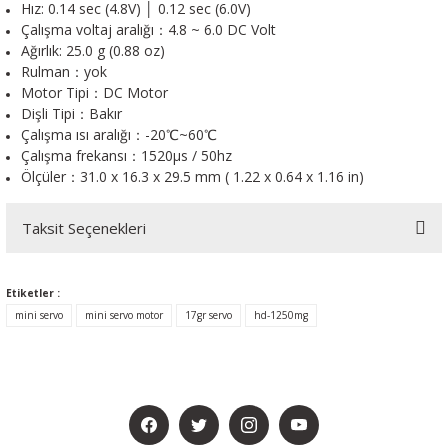
Hız: 0.14 sec (4.8V) │ 0.12 sec (6.0V)
Çalışma voltaj aralığı：4.8 ~ 6.0 DC Volt
Ağırlık: 25.0 g (0.88 oz)
Rulman：yok
Motor Tipi：DC Motor
Dişli Tipi：Bakır
Çalışma ısı aralığı：-20℃~60℃
Çalışma frekansı：1520μs / 50hz
Ölçüler：31.0 x 16.3 x 29.5 mm ( 1.22 x 0.64 x 1.16 in)
Taksit Seçenekleri
Etiketler :
mini servo
mini servo motor
17gr servo
hd-1250mg
BİZİ SOSYALMEDYADA DA TAKİP EDİN