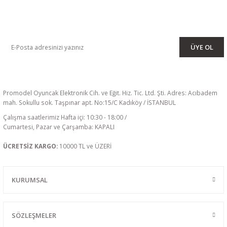
KAMPANYA VE DUYURULARIMIZI ALMAK İÇİN BÜLTENİMİZE ÜYE
OLUN
ÜYE OL
Promodel Oyuncak Elektronik Cih. ve Eğit. Hiz. Tic. Ltd. Şti. Adres: Acıbadem
mah. Sokullu sok. Taşpınar apt. No:15/C Kadıköy / İSTANBUL
Çalışma saatlerimiz Hafta içi: 10:30 - 18:00 /
Cumartesi, Pazar ve Çarşamba: KAPALI
ÜCRETSİZ KARGO:
10000 TL ve ÜZERİ
KURUMSAL
SÖZLEŞMELER