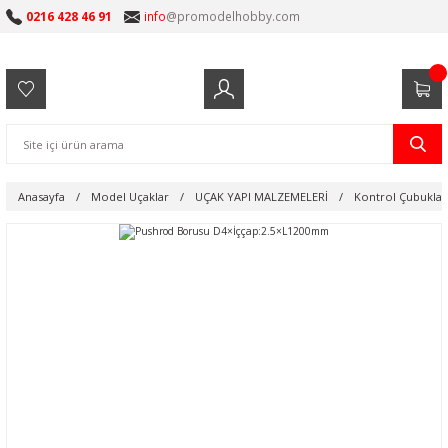
0216 428 46 91
info
@promodelhobby.com
Anasayfa
Model Uçaklar
UÇAK YAPI MALZEMELERİ
Kontrol Çubuklar