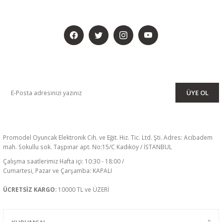
BİZİ SOSYALMEDYADA DA TAKİP EDİN
KAMPANYA VE DUYURULARIMIZI ALMAK İÇİN BÜLTENİMİZE ÜYE
OLUN
ÜYE OL
Promodel Oyuncak Elektronik Cih. ve Eğit. Hiz. Tic. Ltd. Şti. Adres: Acıbadem
mah. Sokullu sok. Taşpınar apt. No:15/C Kadıköy / İSTANBUL
Çalışma saatlerimiz Hafta içi: 10:30 - 18:00 /
Cumartesi, Pazar ve Çarşamba: KAPALI
ÜCRETSİZ KARGO:
10000 TL ve ÜZERİ