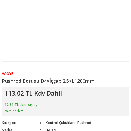
HAOYE
Pushrod Borusu D4×İççap:2.5×L1200mm
113,02 TL Kdv Dahil
12,81 TL den
başlayan
taksitlerle!!
Kategori
Kontrol Çubukları - Pushrod
Marka
HAOYE