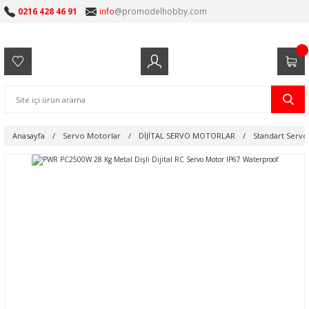
0216 428 46 91
info
@promodelhobby.com
Anasayfa
Servo Motorlar
DİJİTAL SERVO MOTORLAR
Standart Servo