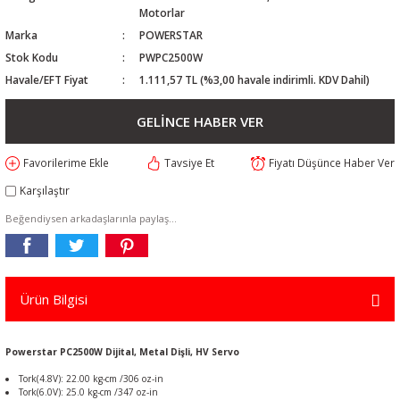
Motorlar
Marka
POWERSTAR
Stok Kodu
PWPC2500W
Havale/EFT Fiyat
1.111,57 TL (%3,00 havale indirimli. KDV Dahil)
GELİNCE HABER VER
Tavsiye Et
Fiyatı Düşünce Haber Ver
Karşılaştır
Beğendiysen arkadaşlarınla paylaş...
Ürün Bilgisi
Powerstar PC2500W Dijital, Metal Dişli, HV Servo
Tork(4.8V): 22.00 kg-cm /306 oz-in
Tork(6.0V): 25.0 kg-cm /347 oz-in