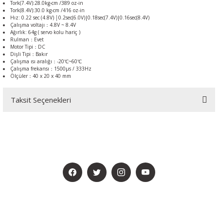
Tork(7.4V):28.0kg-cm /389 oz-in
Tork(8.4V):30.0 kg-cm /416 oz-in
Hız: 0.22 sec (4.8V) │0.2sec(6.0V)|0.18sec(7.4V)|0.16sec(8.4V)
Çalışma voltajı：4.8V ~ 8.4V
Ağırlık: 64g ( servo kolu hariç )
Rulman：Evet
Motor Tipi：DC
Dişli Tipi：Bakır
Çalışma ısı aralığı：-20℃~60℃
Çalışma frekansı：1500μs / 333Hz
Ölçüler：40 x 20 x 40 mm
Taksit Seçenekleri
BİZİ SOSYALMEDYADA DA TAKİP EDİN
KAMPANYA VE DUYURULARIMIZI ALMAK İÇİN BÜLTENİMİZE ÜYE
OLUN