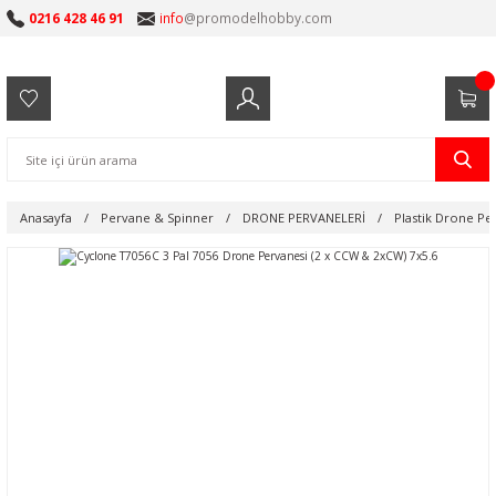
0216 428 46 91
info
@promodelhobby.com
Anasayfa
Pervane & Spinner
DRONE PERVANELERİ
Plastik Drone Pe