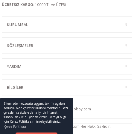
ÜCRETSİZ KARGO:
10000 TL ve ÜZERİ
KURUMSAL
SÖZLEŞMELER
YARDIM
BİLGİLER
Sitemizde mevzuata uygun, teknik açıdan
zorunlu olan çerezler kullanılmaktadır. Bazı
0216 428 46 91
info
@promodelhobby.com
çerezler ise sizlere daha iyi bir hizmet
sunabilmek için işlenmektedir. Detaylı bilgi
için Çerez Politika'sını inceleyebilirsiniz.
Telif Hakkı © 2005-2023 promodelhobby.com Her Hakkı Saklıdır.
Çerez Politikası