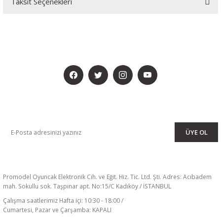
Taksit Seçenekleri
BİZİ SOSYALMEDYADA DA TAKİP EDİN
KAMPANYA VE DUYURULARIMIZI ALMAK İÇİN BÜLTENİMİZE ÜYE
OLUN
ÜYE OL
Promodel Oyuncak Elektronik Cih. ve Eğit. Hiz. Tic. Ltd. Şti. Adres: Acıbadem
mah. Sokullu sok. Taşpınar apt. No:15/C Kadıköy / İSTANBUL
Çalışma saatlerimiz Hafta içi: 10:30 - 18:00 /
Cumartesi, Pazar ve Çarşamba: KAPALI