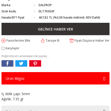
Marka
DALPROP
Stok Kodu
DLT70563P
Havale/EFT Fiyat
467,82 TL (%3,00 havale indirimli. KDV Dahil)
GELİNCE HABER VER
Tavsiye Et
Fiyatı Düşünce Haber Ver
Karşılaştır
Beğendiysen arkadaşlarınla paylaş...
Ürün Bilgisi
İç delik çapı: 5mm
Ağırlık: 7.35 gr