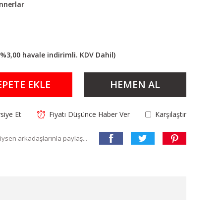
innerlar
(%3,00 havale indirimli. KDV Dahil)
EPETE EKLE
HEMEN AL
siye Et
Fiyatı Düşünce Haber Ver
Karşılaştır
ysen arkadaşlarınla paylaş...