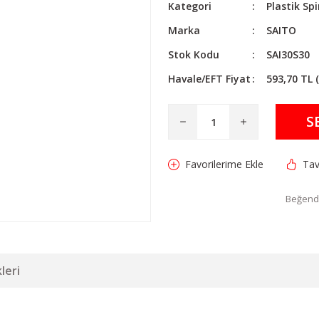
Kategori
Plastik Sp
Marka
SAITO
Stok Kodu
SAI30S30
Havale/EFT Fiyat
593,70 TL 
S
Tav
Beğendi
leri