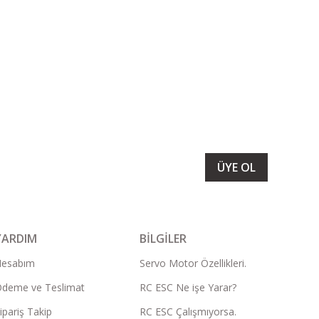
LARIMIZI ALMAK İÇİN BÜLTENİMİZE ÜYE OLUN
ÜYE OL
YARDIM
BİLGİLER
Hesabım
Servo Motor Özellikleri.
deme ve Teslimat
RC ESC Ne işe Yarar?
ipariş Takip
RC ESC Çalışmıyorsa.