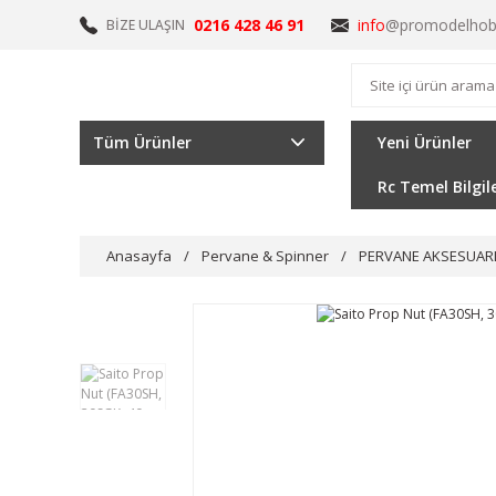
0216 428 46 91
info
@promodelhob
BİZE ULAŞIN
Tüm Ürünler
Yeni Ürünler
Rc Temel Bilgil
Anasayfa
Pervane & Spinner
PERVANE AKSESUAR