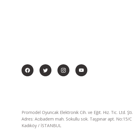
BİZİ SOSYALMEDYADA DA TAKİP EDİN
Promodel Oyuncak Elektronik Cih. ve Eğit. Hiz. Tic. Ltd. Şti.
Adres: Acıbadem mah. Sokullu sok. Taşpınar apt. No:15/C
Kadıköy / İSTANBUL