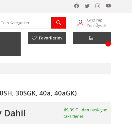
Giriş Yap
Yeni Üyelik
Favorilerim
30SH, 30SGK, 40a, 40aGK)
 Dahil
69,39 TL den
başlayan
taksitlerle!!