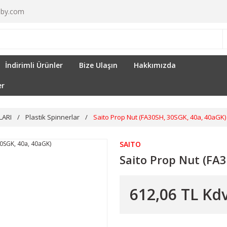
by.com
İndirimli Ürünler
Bize Ulaşın
Hakkımızda
er
LARI
Plastik Spinnerlar
Saito Prop Nut (FA30SH, 30SGK, 40a, 40aGK)
SAITO
Saito Prop Nut (FA
612,06 TL Kdv