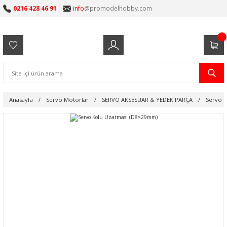
0216 428 46 91
info
@promodelhobby.com
Anasayfa
Servo Motorlar
SERVO AKSESUAR & YEDEK PARÇA
Servo K