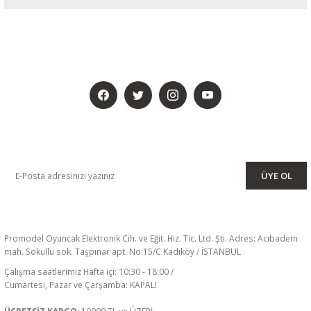
BİZİ SOSYALMEDYADA DA TAKİP EDİN
KAMPANYA VE DUYURULARIMIZI ALMAK İÇİN BÜLTENİMİZE ÜYE
OLUN
ÜYE OL
Promodel Oyuncak Elektronik Cih. ve Eğit. Hiz. Tic. Ltd. Şti. Adres: Acıbadem
mah. Sokullu sok. Taşpınar apt. No:15/C Kadıköy / İSTANBUL
Çalışma saatlerimiz Hafta içi: 10:30 - 18:00 /
Cumartesi, Pazar ve Çarşamba: KAPALI