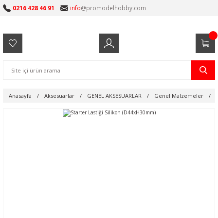
0216 428 46 91
info
@promodelhobby.com
Anasayfa
Aksesuarlar
GENEL AKSESUARLAR
Genel Malzemeler