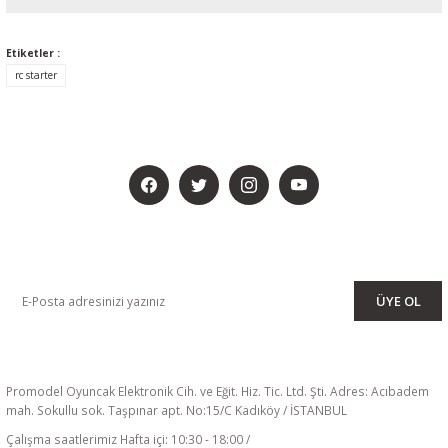
Etiketler :
rc starter
BİZİ SOSYALMEDYADA DA TAKİP EDİN
KAMPANYA VE DUYURULARIMIZI ALMAK İÇİN BÜLTENİMİZE ÜYE
OLUN
ÜYE OL
Promodel Oyuncak Elektronik Cih. ve Eğit. Hiz. Tic. Ltd. Şti. Adres: Acıbadem
mah. Sokullu sok. Taşpınar apt. No:15/C Kadıköy / İSTANBUL
Çalışma saatlerimiz Hafta içi: 10:30 - 18:00 /