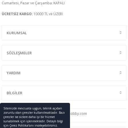
Cumartesi, Pazar ve Çarşamba: KAPALI
ÜCRETSİZ KARGO:
10000 TL ve ÜZERİ
KURUMSAL
SÖZLEŞMELER
YARDIM
BİLGİLER
Sitemizde mevzuata uygun, teknik açıdan
zorunlu olan çerezler kullanılmaktadır. Bazı
0216 428 46 91
info
@promodelhobby.com
çerezler ise sizlere daha iyi bir hizmet
sunabilmek için işlenmektedir. Detaylı bilgi
için Çerez Politika'sını inceleyebilirsiniz.