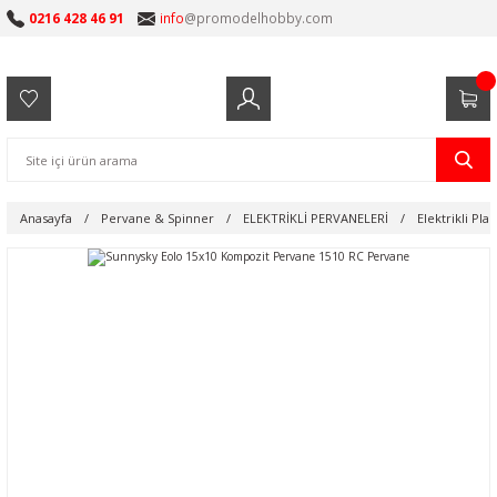
0216 428 46 91
info
@promodelhobby.com
Anasayfa
Pervane & Spinner
ELEKTRİKLİ PERVANELERİ
Elektrikli Pla