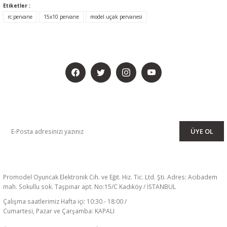
Etiketler :
rc pervane
15x10 pervane
model uçak pervanesi
BİZİ SOSYALMEDYADA DA TAKİP EDİN
KAMPANYA VE DUYURULARIMIZI ALMAK İÇİN BÜLTENİMİZE ÜYE
OLUN
ÜYE OL
Promodel Oyuncak Elektronik Cih. ve Eğit. Hiz. Tic. Ltd. Şti. Adres: Acıbadem
mah. Sokullu sok. Taşpınar apt. No:15/C Kadıköy / İSTANBUL
Çalışma saatlerimiz Hafta içi: 10:30 - 18:00 /
Cumartesi, Pazar ve Çarşamba: KAPALI