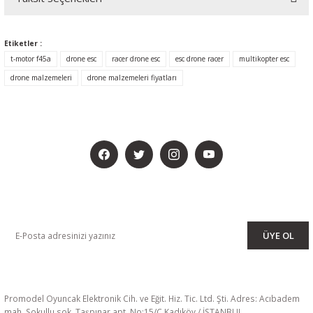
Etiketler :
t-motor f45a
drone esc
racer drone esc
esc drone racer
multikopter esc
drone malzemeleri
drone malzemeleri fiyatları
BİZİ SOSYALMEDYADA DA TAKİP EDİN
KAMPANYA VE DUYURULARIMIZI ALMAK İÇİN BÜLTENİMİZE ÜYE
OLUN
ÜYE OL
Promodel Oyuncak Elektronik Cih. ve Eğit. Hiz. Tic. Ltd. Şti. Adres: Acıbadem
mah. Sokullu sok. Taşpınar apt. No:15/C Kadıköy / İSTANBUL