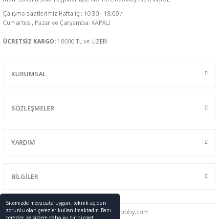
Çalışma saatlerimiz Hafta içi: 10:30 - 18:00 /
Cumartesi, Pazar ve Çarşamba: KAPALI
ÜCRETSİZ KARGO:
10000 TL ve ÜZERİ
KURUMSAL
SÖZLEŞMELER
YARDIM
BİLGİLER
Sitemizde mevzuata uygun, teknik açıdan
zorunlu olan çerezler kullanılmaktadır. Bazı
0216 428 46 91
info
@promodelhobby.com
çerezler ise sizlere daha iyi bir hizmet