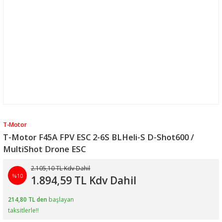
T-Motor
T-Motor F45A FPV ESC 2-6S BLHeli-S D-Shot600 /
MultiShot Drone ESC
2.105,10 TL Kdv Dahil
%10
1.894,59 TL Kdv Dahil
214,80 TL den
başlayan
taksitlerle!!