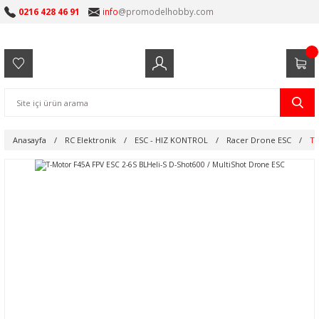
0216 428 46 91
info
@promodelhobby.com
Anasayfa
RC Elektronik
ESC - HIZ KONTROL
Racer Drone ESC
T-