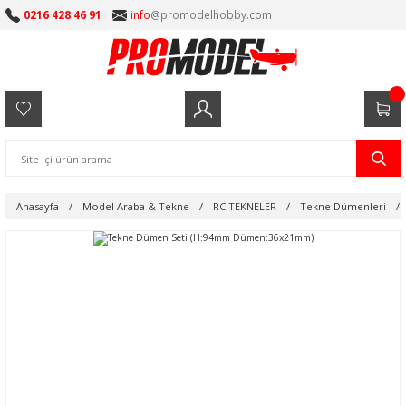
0216 428 46 91
info
@promodelhobby.com
Anasayfa
Model Araba & Tekne
RC TEKNELER
Tekne Dümenleri