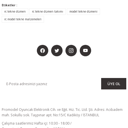
Etiketler :
rc tekne dümen
rc tekne dümen takımı
model tekne dümeni
rc model tekne malzemeleri
BİZİ SOSYALMEDYADA DA TAKİP EDİN
KAMPANYA VE DUYURULARIMIZI ALMAK İÇİN BÜLTENİMİZE ÜYE
OLUN
ÜYE OL
Promodel Oyuncak Elektronik Cih. ve Eğit. Hiz. Tic. Ltd. Şti. Adres: Acıbadem
mah. Sokullu sok. Taşpınar apt. No:15/C Kadıköy / İSTANBUL
Çalışma saatlerimiz Hafta içi: 10:30 - 18:00 /