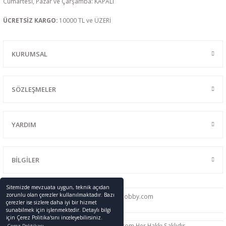
Cumartesi, Pazar ve Çarşamba: KAPALI
ÜCRETSİZ KARGO:
10000 TL ve ÜZERİ
KURUMSAL
SÖZLEŞMELER
YARDIM
BİLGİLER
Sitemizde mevzuata uygun, teknik açıdan
zorunlu olan çerezler kullanılmaktadır. Bazı
0216 428 46 91
info
@promodelhobby.com
çerezler ise sizlere daha iyi bir hizmet
sunabilmek için işlenmektedir. Detaylı bilgi
için Çerez Politika'sını inceleyebilirsiniz.
Telif Hakkı © 2005-2023 promodelhobby.com Her Hakkı Saklıdır.