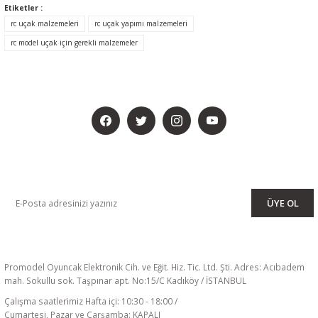
Etiketler :
rc uçak malzemeleri
rc uçak yapımı malzemeleri
rc model uçak için gerekli malzemeler
BİZİ SOSYALMEDYADA DA TAKİP EDİN
KAMPANYA VE DUYURULARIMIZI ALMAK İÇİN BÜLTENİMİZE ÜYE
OLUN
ÜYE OL
Promodel Oyuncak Elektronik Cih. ve Eğit. Hiz. Tic. Ltd. Şti. Adres: Acıbadem
mah. Sokullu sok. Taşpınar apt. No:15/C Kadıköy / İSTANBUL
Çalışma saatlerimiz Hafta içi: 10:30 - 18:00 /
Cumartesi, Pazar ve Çarşamba: KAPALI