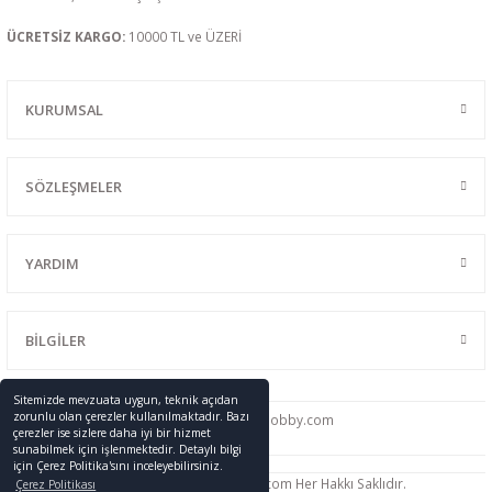
ÜCRETSİZ KARGO:
10000 TL ve ÜZERİ
KURUMSAL
SÖZLEŞMELER
YARDIM
BİLGİLER
Sitemizde mevzuata uygun, teknik açıdan
zorunlu olan çerezler kullanılmaktadır. Bazı
0216 428 46 91
info
@promodelhobby.com
çerezler ise sizlere daha iyi bir hizmet
sunabilmek için işlenmektedir. Detaylı bilgi
için Çerez Politika'sını inceleyebilirsiniz.
Telif Hakkı © 2005-2023 promodelhobby.com Her Hakkı Saklıdır.
Çerez Politikası