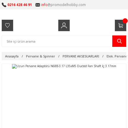
0216 428 46 91
info
@promodelhobby.com
Anasayfa
Pervane & Spinner
PERVANE AKSESUARLARI
Elek. Pervane