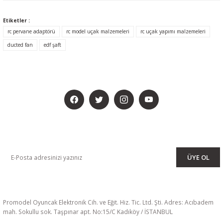
Etiketler :
rc pervane adaptörü
rc model uçak malzemeleri
rc uçak yapımı malzemeleri
ducted fan
edf şaft
BİZİ SOSYALMEDYADA DA TAKİP EDİN
KAMPANYA VE DUYURULARIMIZI ALMAK İÇİN BÜLTENİMİZE ÜYE
OLUN
ÜYE OL
Promodel Oyuncak Elektronik Cih. ve Eğit. Hiz. Tic. Ltd. Şti. Adres: Acıbadem
mah. Sokullu sok. Taşpınar apt. No:15/C Kadıköy / İSTANBUL