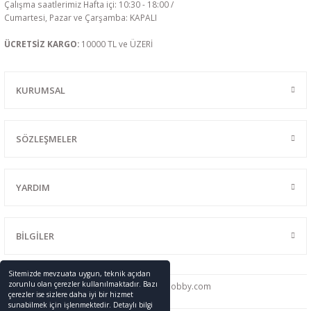
Çalışma saatlerimiz Hafta içi: 10:30 - 18:00 /
Cumartesi, Pazar ve Çarşamba: KAPALI
ÜCRETSİZ KARGO:
10000 TL ve ÜZERİ
KURUMSAL
SÖZLEŞMELER
YARDIM
BİLGİLER
Sitemizde mevzuata uygun, teknik açıdan
zorunlu olan çerezler kullanılmaktadır. Bazı
0216 428 46 91
info
@promodelhobby.com
çerezler ise sizlere daha iyi bir hizmet
sunabilmek için işlenmektedir. Detaylı bilgi