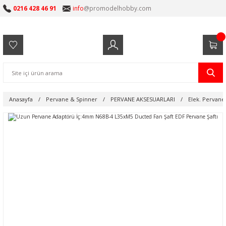
0216 428 46 91
info
@promodelhobby.com
Anasayfa
Pervane & Spinner
PERVANE AKSESUARLARI
Elek. Pervane