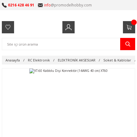
0216 428 46 91
info
@promodelhobby.com
Anasayfa
RC Elektronik
ELEKTRONİK AKSESUAR
Soket & Kablolar