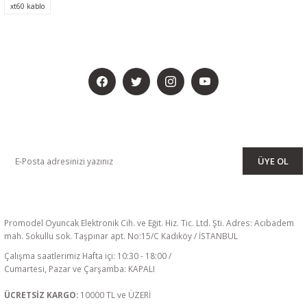
xt60 kablo
BİZİ SOSYALMEDYADA DA TAKİP EDİN
KAMPANYA VE DUYURULARIMIZI ALMAK İÇİN BÜLTENİMİZE ÜYE
OLUN
ÜYE OL
Promodel Oyuncak Elektronik Cih. ve Eğit. Hiz. Tic. Ltd. Şti. Adres: Acıbadem
mah. Sokullu sok. Taşpınar apt. No:15/C Kadıköy / İSTANBUL
Çalışma saatlerimiz Hafta içi: 10:30 - 18:00 /
Cumartesi, Pazar ve Çarşamba: KAPALI
ÜCRETSİZ KARGO:
10000 TL ve ÜZERİ