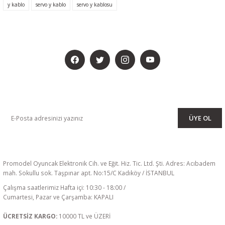
y kablo
servo y kablo
servo y kablosu
BİZİ SOSYALMEDYADA DA TAKİP EDİN
KAMPANYA VE DUYURULARIMIZI ALMAK İÇİN BÜLTENİMİZE ÜYE
OLUN
ÜYE OL
Promodel Oyuncak Elektronik Cih. ve Eğit. Hiz. Tic. Ltd. Şti. Adres: Acıbadem
mah. Sokullu sok. Taşpınar apt. No:15/C Kadıköy / İSTANBUL
Çalışma saatlerimiz Hafta içi: 10:30 - 18:00 /
Cumartesi, Pazar ve Çarşamba: KAPALI
ÜCRETSİZ KARGO:
10000 TL ve ÜZERİ