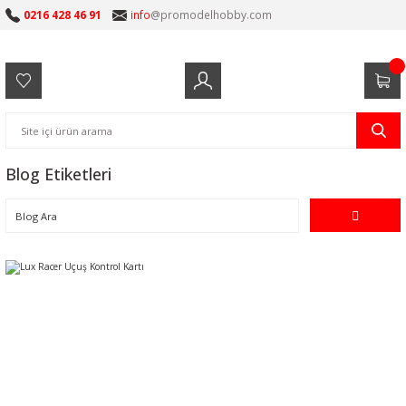
0216 428 46 91
info
@promodelhobby.com
Blog Etiketleri