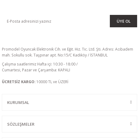
KAMPANYA VE DUYURULARIMIZI ALMAK İÇİN BÜLTENİMİZE ÜYE
OLUN
ÜYE OL
Promodel Oyuncak Elektronik Cih. ve Eğit. Hiz. Tic. Ltd. Şti. Adres: Acıbadem
mah. Sokullu sok. Taşpınar apt. No:15/C Kadıköy / İSTANBUL
Çalışma saatlerimiz Hafta içi: 10:30 - 18:00 /
Cumartesi, Pazar ve Çarşamba: KAPALI
ÜCRETSİZ KARGO:
10000 TL ve ÜZERİ
KURUMSAL
SÖZLEŞMELER