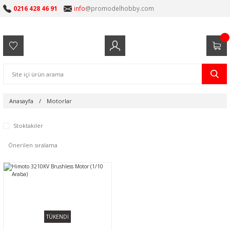
0216 428 46 91
info
@promodelhobby.com
Anasayfa
Motorlar
Stoktakiler
TÜKENDİ