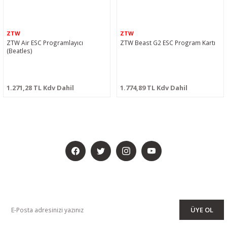
ZTW
ZTW
ZTW Air ESC Programlayıcı
ZTW Beast G2 ESC Program Kartı
(Beatles)
1.271,28 TL Kdv Dahil
1.774,89 TL Kdv Dahil
BİZİ SOSYALMEDYADA DA TAKİP EDİN
KAMPANYA VE DUYURULARIMIZI ALMAK İÇİN BÜLTENİMİZE ÜYE
OLUN
ÜYE OL