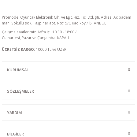
Promodel Oyuncak Elektronik Cih. ve Eğit. Hiz. Tic. Ltd. Şti. Adres: Acıbadem
mah. Sokullu sok. Taşpınar apt. No:15/C Kadıköy / İSTANBUL
Çalışma saatlerimiz Hafta içi: 10:30 - 18:00 /
Cumartesi, Pazar ve Çarşamba: KAPALI
ÜCRETSİZ KARGO:
10000 TL ve ÜZERİ
KURUMSAL
SÖZLEŞMELER
YARDIM
BİLGİLER