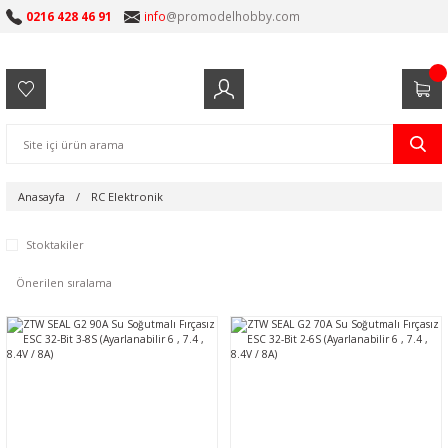
0216 428 46 91
info
@promodelhobby.com
Anasayfa
RC Elektronik
Stoktakiler