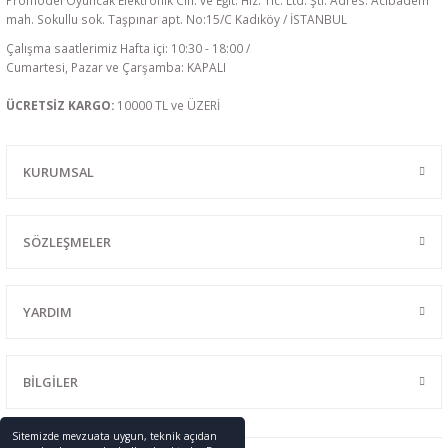
Promodel Oyuncak Elektronik Cih. ve Eğit. Hiz. Tic. Ltd. Şti. Adres: Acıbadem
mah. Sokullu sok. Taşpınar apt. No:15/C Kadıköy / İSTANBUL
Çalışma saatlerimiz Hafta içi: 10:30 - 18:00 /
Cumartesi, Pazar ve Çarşamba: KAPALI
ÜCRETSİZ KARGO:
10000 TL ve ÜZERİ
KURUMSAL
SÖZLEŞMELER
YARDIM
BİLGİLER
Sitemizde mevzuata uygun, teknik açıdan