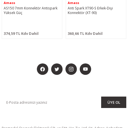
Amass
Amass
AS150 7mm Konnektör Antispark
Anti Spark XT90-S Erkek-Dişi
Yüksek Güç
Konnektör (XT-90)
374,59 TL Kdv Dahil
360,66 TL Kdv Dahil
BİZİ SOSYALMEDYADA DA TAKİP EDİN
KAMPANYA VE DUYURULARIMIZI ALMAK İÇİN BÜLTENİMİZE ÜYE
OLUN
ÜYE OL