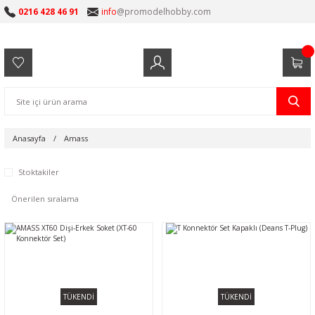
0216 428 46 91
info
@promodelhobby.com
Anasayfa
Amass
Stoktakiler
TÜKENDİ
TÜKENDİ