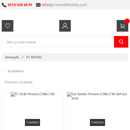
0216 428 46 91
info
@promodelhobby.com
Anasayfa
FC MODEL
Stoktakiler
TÜKENDİ
TÜKENDİ