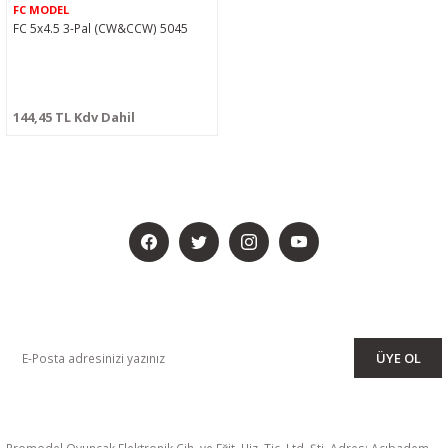
FC MODEL
FC 5x4.5 3-Pal (CW&CCW) 5045
144,45 TL Kdv Dahil
BİZİ SOSYALMEDYADA DA TAKİP EDİN
KAMPANYA VE DUYURULARIMIZI ALMAK İÇİN BÜLTENİMİZE ÜYE
OLUN
ÜYE OL