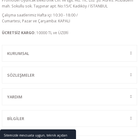
Promodel Oyuncak Elektronik Cih. ve Eğit. Hiz. Tic. Ltd. Şti. Adres: Acıbadem
mah. Sokullu sok. Taşpınar apt. No:15/C Kadıköy / İSTANBUL
Çalışma saatlerimiz Hafta içi: 10:30 - 18:00 /
Cumartesi, Pazar ve Çarşamba: KAPALI
ÜCRETSİZ KARGO:
10000 TL ve ÜZERİ
KURUMSAL
SÖZLEŞMELER
YARDIM
BİLGİLER
Sitemizde mevzuata uygun, teknik açıdan