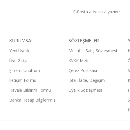
KURUMSAL
SÖZLEŞMELER
Yeni Üyelik
Mesafeli Satış Sözleşmesi
Üye Girişi
KVKK Metni
Ö
Şifremi Unuttum
Çerez Politikası
S
İletişim Formu
İptal, İade, Değişim
K
Havale Bildirim Formu
Üyelik Sözleşmesi
F
Banka Hesap Bilgilerimiz
S
P