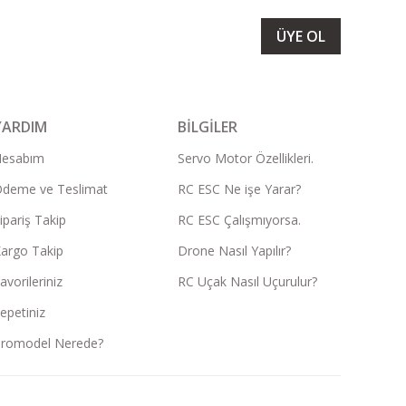
ÜYE OL
YARDIM
BİLGİLER
Hesabım
Servo Motor Özellikleri.
deme ve Teslimat
RC ESC Ne işe Yarar?
ipariş Takip
RC ESC Çalışmıyorsa.
argo Takip
Drone Nasıl Yapılır?
avorileriniz
RC Uçak Nasıl Uçurulur?
epetiniz
romodel Nerede?