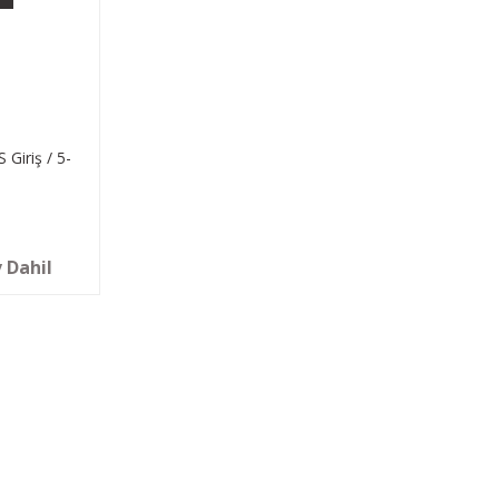
Giriş / 5-
 Dahil
KAMPANYA VE DUYURU