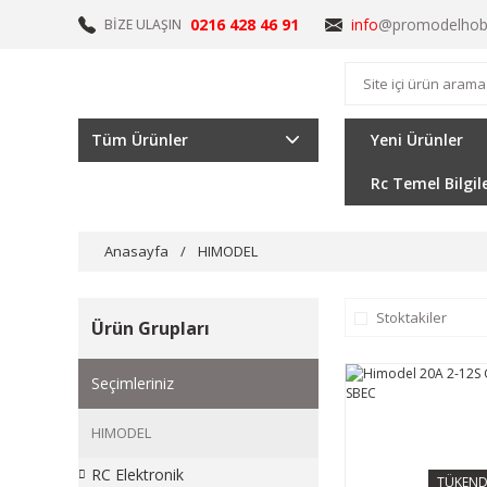
0216 428 46 91
info
@promodelhob
BİZE ULAŞIN
Tüm Ürünler
Yeni Ürünler
Rc Temel Bilgil
Anasayfa
HIMODEL
Stoktakiler
Ürün Grupları
Seçimleriniz
HIMODEL
RC Elektronik
TÜKEND