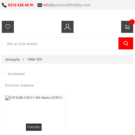
0216 428 46 91
info
@promodelhobby.com
Anasayfa
HWA YEH
Stoktakiler
TÜKENDİ