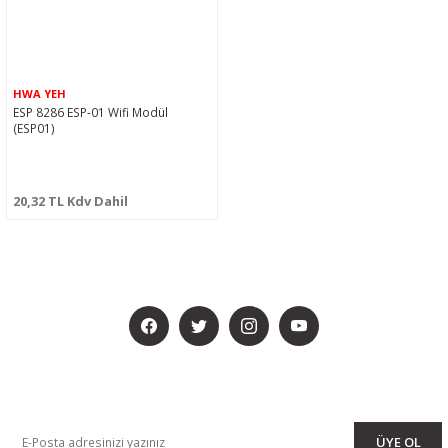
HWA YEH
ESP 8286 ESP-01 Wifi Modül
(ESP01)
20,32 TL Kdv Dahil
BİZİ SOSYALMEDYADA DA TAKİP EDİN
KAMPANYA VE DUYURULARIMIZI ALMAK İÇİN BÜLTENİMİZE ÜYE
OLUN
ÜYE OL