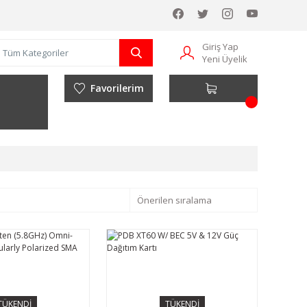
Giriş Yap
Yeni Üyelik
Favorilerim
TÜKENDİ
TÜKENDİ