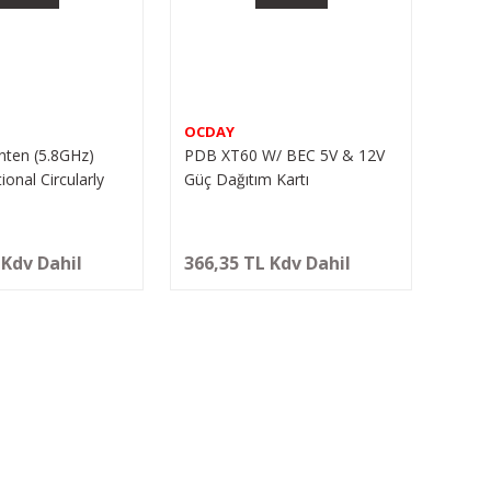
OCDAY
nten (5.8GHz)
PDB XT60 W/ BEC 5V & 12V
onal Circularly
Güç Dağıtım Kartı
SMA Plug
 Kdv Dahil
366,35 TL Kdv Dahil