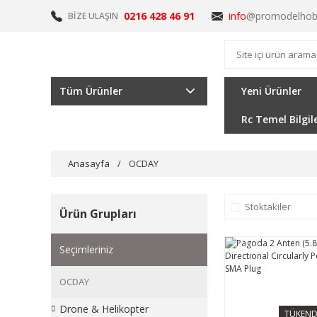
0216 428 46 91
info
@promodelhob
BİZE ULAŞIN
Tüm Ürünler
Yeni Ürünler
Rc Temel Bilgil
Anasayfa
OCDAY
Stoktakiler
Ürün Grupları
Seçimleriniz
OCDAY
Drone & Helikopter
TÜKEND