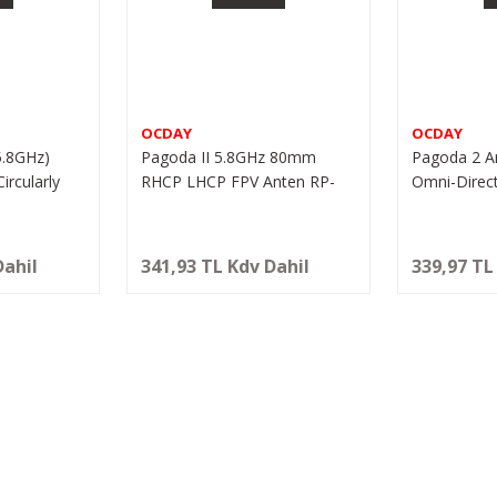
OCDAY
OCDAY
5.8GHz)
Pagoda II 5.8GHz 80mm
Pagoda 2 A
ircularly
RHCP LHCP FPV Anten RP-
Omni-Directi
 Plug
SMA
Polarized 
Dahil
341,93 TL Kdv Dahil
339,97 TL