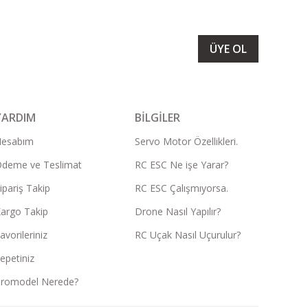
LARIMIZI ALMAK İÇİN BÜLTENİMİZE ÜYE OLUN
ÜYE OL
YARDIM
BİLGİLER
Hesabım
Servo Motor Özellikleri.
deme ve Teslimat
RC ESC Ne işe Yarar?
ipariş Takip
RC ESC Çalışmıyorsa.
argo Takip
Drone Nasıl Yapılır?
avorileriniz
RC Uçak Nasıl Uçurulur?
epetiniz
romodel Nerede?