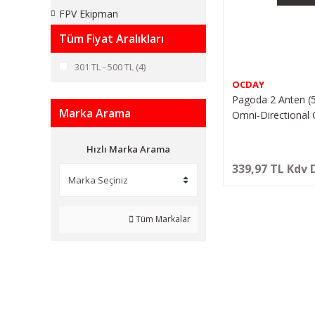
FPV Ekipman
Tüm Fiyat Aralıkları
301 TL - 500 TL (4)
OCDAY
Pagoda 2 Anten (
Marka Arama
Omni-Directional C
Polarized RP-SMA
Hızlı Marka Arama
339,97 TL Kdv 
Tüm Markalar