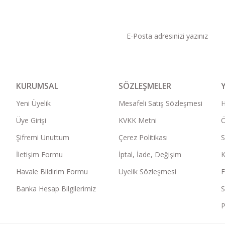
KAMPANYA VE DUYURU
KURUMSAL
SÖZLEŞMELER
Yeni Üyelik
Mesafeli Satış Sözleşmesi
Üye Girişi
KVKK Metni
Ö
Şifremi Unuttum
Çerez Politikası
S
İletişim Formu
İptal, İade, Değişim
K
Havale Bildirim Formu
Üyelik Sözleşmesi
F
Banka Hesap Bilgilerimiz
S
P