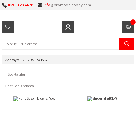
0216 428 46 91
info
@promodelhobby.com
Anasayfa
VRX RACING
Stoktakiler