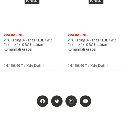
TÜKENDİ
TÜKENDİ
VRX RACING
VRX RACING
VRX Racing X-Ranger EBL 4WD
VRX Racing X-Ranger EBL 4WD
Fırçasız 1/10 RC Uzaktan
Fırçasız 1/10 RC Uzaktan
Kumandalı Araba
Kumandalı Araba
14.136,49 TL Kdv Dahil
14.136,49 TL Kdv Dahil
BİZİ SOSYALMEDYADA DA TAKİP EDİN
KAMPANYA VE DUYURULARIMIZI ALMAK İÇİN BÜLTENİMİZE ÜYE
OLUN