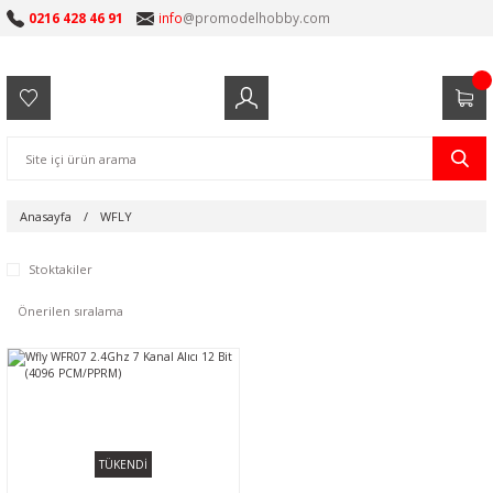
0216 428 46 91
info
@promodelhobby.com
Anasayfa
WFLY
Stoktakiler
TÜKENDİ