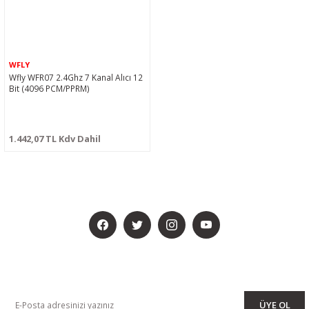
WFLY
Wfly WFR07 2.4Ghz 7 Kanal Alıcı 12
Bit (4096 PCM/PPRM)
1.442,07 TL Kdv Dahil
BİZİ SOSYALMEDYADA DA TAKİP EDİN
KAMPANYA VE DUYURULARIMIZI ALMAK İÇİN BÜLTENİMİZE ÜYE
OLUN
ÜYE OL