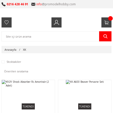
0216 428 46 91
info
@promodelhobby.com
Anasayfa
XK
Stoktakiler
TÜKENDİ
TÜKENDİ