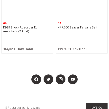
XK
XK
K929 Shock Absorber Rc
XK A600 Beaver Pervane Seti
Amortisör (2 Adet)
364,82 TL Kdv Dahil
119,95 TL Kdv Dahil
BİZİ SOSYALMEDYADA DA TAKİP EDİN
KAMPANYA VE DUYURULARIMIZI ALMAK İÇİN BÜLTENİMİZE ÜYE
OLUN
ÜYE OL