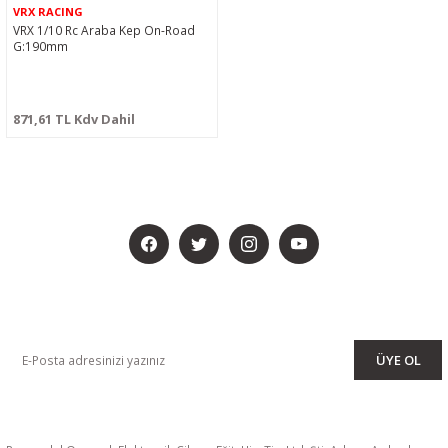
VRX RACING
VRX 1/10 Rc Araba Kep On-Road
G:190mm
871,61 TL Kdv Dahil
BİZİ SOSYALMEDYADA DA TAKİP EDİN
KAMPANYA VE DUYURULARIMIZI ALMAK İÇİN BÜLTENİMİZE ÜYE
OLUN
ÜYE OL