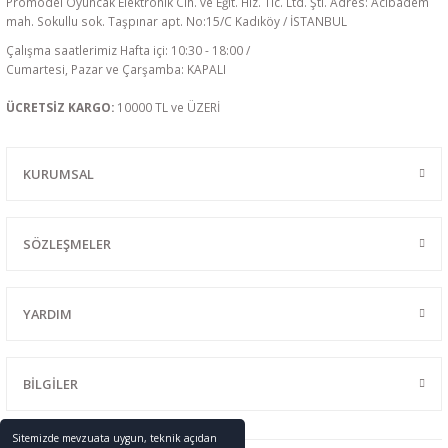
Promodel Oyuncak Elektronik Cih. ve Eğit. Hiz. Tic. Ltd. Şti. Adres: Acıbadem
mah. Sokullu sok. Taşpınar apt. No:15/C Kadıköy / İSTANBUL
Çalışma saatlerimiz Hafta içi: 10:30 - 18:00 /
Cumartesi, Pazar ve Çarşamba: KAPALI
ÜCRETSİZ KARGO:
10000 TL ve ÜZERİ
KURUMSAL
SÖZLEŞMELER
YARDIM
BİLGİLER
Sitemizde mevzuata uygun, teknik açıdan