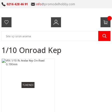
0216 428 46 91
info
@promodelhobby.com
1/10 Onroad Kep
TÜKENDİ