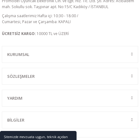
Promodel Oyuncak Elektronik Cih. ve Eğit. Hiz. Tic. Ltd. Şti. Adres: Acıbadem
mah. Sokullu sok. Taşpınar apt. No:15/C Kadıköy / İSTANBUL
Çalışma saatlerimiz Hafta içi: 10:30 - 18:00 /
Cumartesi, Pazar ve Çarşamba: KAPALI
ÜCRETSİZ KARGO:
10000 TL ve ÜZERİ
KURUMSAL
SÖZLEŞMELER
YARDIM
BİLGİLER
Sitemizde mevzuata uygun, teknik açıdan