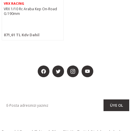
VRX RACING
VRX 1/10 Rc Araba Kep On-Road
G:190mm
871,61 TL Kdv Dahil
BİZİ SOSYALMEDYADA DA TAKİP EDİN
KAMPANYA VE DUYURULARIMIZI ALMAK İÇİN BÜLTENİMİZE ÜYE
OLUN
ÜYE OL