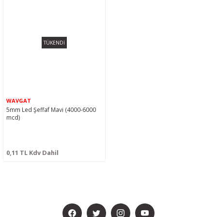
TÜKENDİ
WAVGAT
5mm Led Şeffaf Mavi (4000-6000
mcd)
0,11 TL Kdv Dahil
BİZİ SOSYALMEDYADA DA TAKİP EDİN