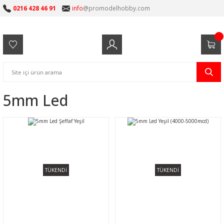
0216 428 46 91
info
@promodelhobby.com
5mm Led
TÜKENDİ
TÜKENDİ