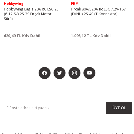
Hobbywing
PRM
Hobbywing Eagle 20A RC ESC 2S
Fırçalı 80A/320A Rc ESC 7.2V-16V
(6-12.6V) 2S-3S Fırçalı Motor
(FANLI) 2S-4S (T-Konnektör)
Sürücü
620,49 TL Kdv Dahil
1.098,12 TL Kdv Dahil
BİZİ SOSYALMEDYADA DA TAKİP EDİN
KAMPANYA VE DUYURULARIMIZI ALMAK İÇİN BÜLTENİMİZE ÜYE
OLUN
ÜYE OL