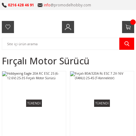
0216 428 46 91
info
@promodelhobby.com
Fırçalı Motor Sürücü
TÜKENDİ
TÜKENDİ