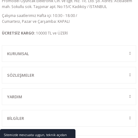
Promodel Oyuncak Elektronik Cih. ve Eğit. Hiz. Tic. Ltd. Şti. Adres: Acıbadem
mah. Sokullu sok. Taşpınar apt. No:15/C Kadıköy / İSTANBUL
Çalışma saatlerimiz Hafta içi: 10:30 - 18:00 /
Cumartesi, Pazar ve Çarşamba: KAPALI
ÜCRETSİZ KARGO:
10000 TL ve ÜZERİ
KURUMSAL
SÖZLEŞMELER
YARDIM
BİLGİLER
Sitemizde mevzuata uygun, teknik açıdan