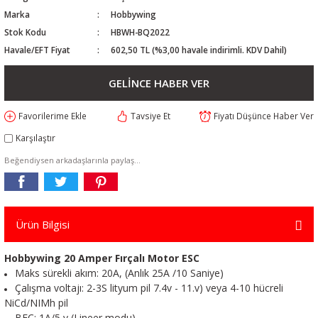
Marka
Hobbywing
Stok Kodu
HBWH-BQ2022
Havale/EFT Fiyat
602,50 TL (%3,00 havale indirimli. KDV Dahil)
GELİNCE HABER VER
Tavsiye Et
Fiyatı Düşünce Haber Ver
Karşılaştır
Beğendiysen arkadaşlarınla paylaş...
Ürün Bilgisi
Hobbywing 20 Amper Fırçalı Motor ESC
Maks sürekli akım: 20A, (Anlık 25A /10 Saniye)
Çalışma voltajı: 2-3S lityum pil 7.4v - 11.v) veya 4-10 hücreli
NiCd/NIMh pil
BEC: 1A/5 v (Lineer modu)