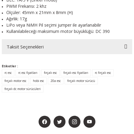
PWM Frekansı: 2 khz
Ölçüler: 45mm x 21mm x 8mm (H)
Ağırlık: 17g
LiPo veya NiMH Pil seçimi jumper ile ayarlanabilir
Kullanılabileceği maksimum motor büyüklüğü: DC 390
Taksit Seçenekleri
Etiketler :
rc esc
rc esc fiyatları
fırçalı esc
fırçalı esc fiyatları
rc fırçalı esc
fırçalı motor esc
hobi esc
20a esc
fırçalı motor sürücü
fırçalı dc motor sürücüleri
BİZİ SOSYALMEDYADA DA TAKİP EDİN