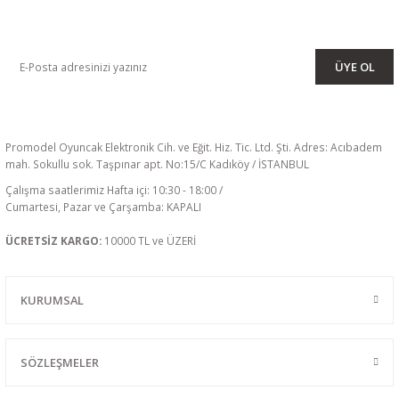
KAMPANYA VE DUYURULARIMIZI ALMAK İÇİN BÜLTENİMİZE ÜYE
OLUN
ÜYE OL
Promodel Oyuncak Elektronik Cih. ve Eğit. Hiz. Tic. Ltd. Şti. Adres: Acıbadem
mah. Sokullu sok. Taşpınar apt. No:15/C Kadıköy / İSTANBUL
Çalışma saatlerimiz Hafta içi: 10:30 - 18:00 /
Cumartesi, Pazar ve Çarşamba: KAPALI
ÜCRETSİZ KARGO:
10000 TL ve ÜZERİ
KURUMSAL
SÖZLEŞMELER