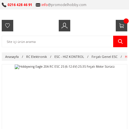
0216 428 46 91
info
@promodelhobby.com
Anasayfa
RC Elektronik
ESC - HIZ KONTROL
Fırçalı Genel ESC
Ho