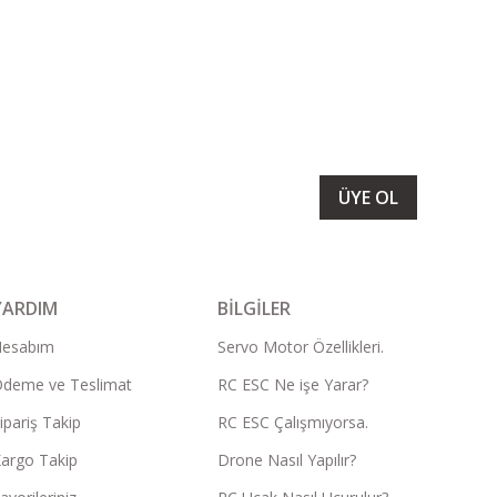
LARIMIZI ALMAK İÇİN BÜLTENİMİZE ÜYE OLUN
ÜYE OL
YARDIM
BİLGİLER
Hesabım
Servo Motor Özellikleri.
deme ve Teslimat
RC ESC Ne işe Yarar?
ipariş Takip
RC ESC Çalışmıyorsa.
argo Takip
Drone Nasıl Yapılır?