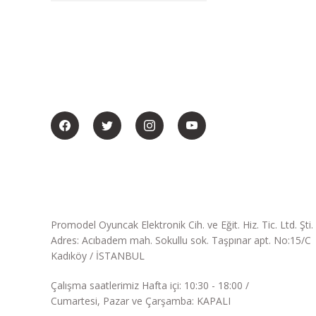
BİZİ SOSYALMEDYADA DA TAKİP EDİN
Promodel Oyuncak Elektronik Cih. ve Eğit. Hiz. Tic. Ltd. Şti.
Adres: Acıbadem mah. Sokullu sok. Taşpınar apt. No:15/C
Kadıköy / İSTANBUL
Çalışma saatlerimiz Hafta içi: 10:30 - 18:00 /
Cumartesi, Pazar ve Çarşamba: KAPALI