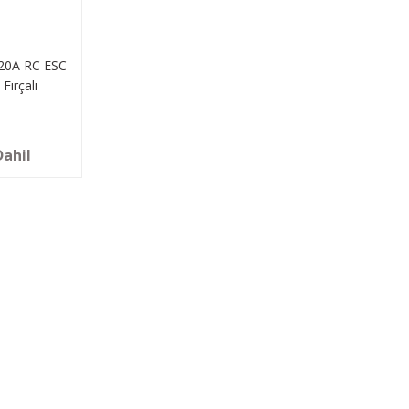
20A RC ESC
Fırçalı
Dahil