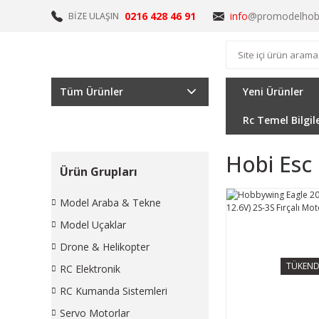
0216 428 46 91
info
@promodelhob
BİZE ULAŞIN
Tüm Ürünler
Yeni Ürünler
Rc Temel Bilgil
Hobi Esc
Ürün Grupları
Model Araba & Tekne
Model Uçaklar
Drone & Helikopter
TÜKEND
RC Elektronik
RC Kumanda Sistemleri
Servo Motorlar