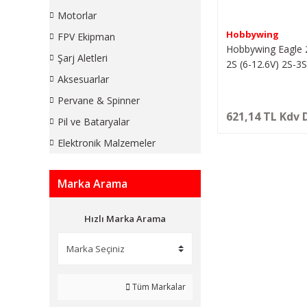
Motorlar
Hobbywing
FPV Ekipman
Hobbywing Eagle 
Şarj Aletleri
2S (6-12.6V) 2S-3S 
Motor Sürücü
Aksesuarlar
Pervane & Spinner
621,14 TL Kdv 
Pil ve Bataryalar
Elektronik Malzemeler
Marka Arama
Hızlı Marka Arama
Tüm Markalar