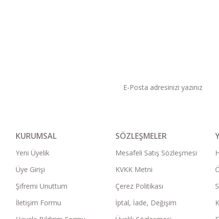
KAMPANYA VE DUYURU
KURUMSAL
SÖZLEŞMELER
Yeni Üyelik
Mesafeli Satış Sözleşmesi
Üye Girişi
KVKK Metni
Ö
Şifremi Unuttum
Çerez Politikası
S
İletişim Formu
İptal, İade, Değişim
K