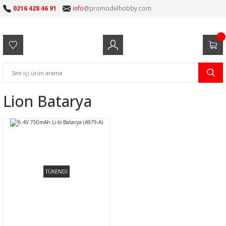
0216 428 46 91
info
@promodelhobby.com
Lion Batarya
TÜKENDİ