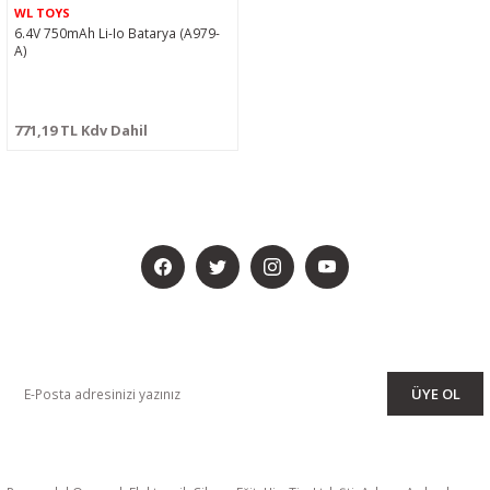
WL TOYS
6.4V 750mAh Li-Io Batarya (A979-
A)
771,19 TL Kdv Dahil
BİZİ SOSYALMEDYADA DA TAKİP EDİN
KAMPANYA VE DUYURULARIMIZI ALMAK İÇİN BÜLTENİMİZE ÜYE
OLUN
ÜYE OL