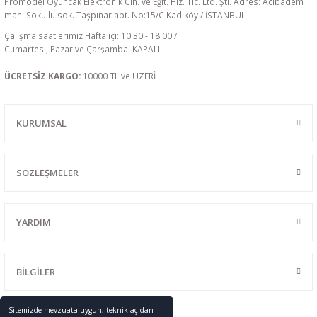
Promodel Oyuncak Elektronik Cih. ve Eğit. Hiz. Tic. Ltd. Şti. Adres: Acıbadem
mah. Sokullu sok. Taşpınar apt. No:15/C Kadıköy / İSTANBUL
Çalışma saatlerimiz Hafta içi: 10:30 - 18:00 /
Cumartesi, Pazar ve Çarşamba: KAPALI
ÜCRETSİZ KARGO:
10000 TL ve ÜZERİ
KURUMSAL
SÖZLEŞMELER
YARDIM
BİLGİLER
Sitemizde mevzuata uygun, teknik açıdan