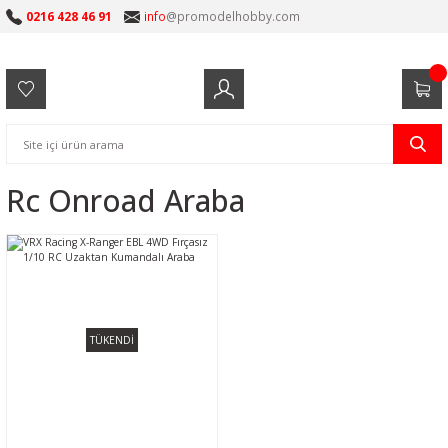
0216 428 46 91
info
@promodelhobby.com
Rc Onroad Araba
TÜKENDİ