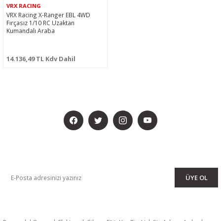
VRX RACING
VRX Racing X-Ranger EBL 4WD
Fırçasız 1/10 RC Uzaktan
Kumandalı Araba
14.136,49 TL Kdv Dahil
BİZİ SOSYALMEDYADA DA TAKİP EDİN
KAMPANYA VE DUYURULARIMIZI ALMAK İÇİN BÜLTENİMİZE ÜYE
OLUN
ÜYE OL