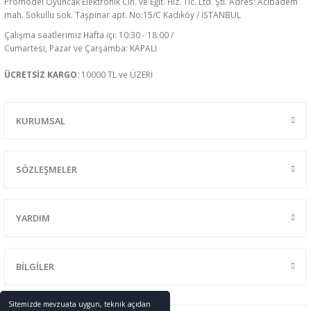
Promodel Oyuncak Elektronik Cih. ve Eğit. Hiz. Tic. Ltd. Şti. Adres: Acıbadem
mah. Sokullu sok. Taşpınar apt. No:15/C Kadıköy / İSTANBUL
Çalışma saatlerimiz Hafta içi: 10:30 - 18:00 /
Cumartesi, Pazar ve Çarşamba: KAPALI
ÜCRETSİZ KARGO:
10000 TL ve ÜZERİ
KURUMSAL
SÖZLEŞMELER
YARDIM
BİLGİLER
Sitemizde mevzuata uygun, teknik açıdan