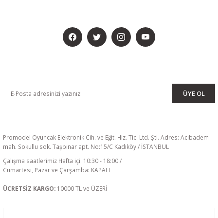
BİZİ SOSYALMEDYADA DA TAKİP EDİN
KAMPANYA VE DUYURULARIMIZI ALMAK İÇİN BÜLTENİMİZE ÜYE
OLUN
ÜYE OL
Promodel Oyuncak Elektronik Cih. ve Eğit. Hiz. Tic. Ltd. Şti. Adres: Acıbadem
mah. Sokullu sok. Taşpınar apt. No:15/C Kadıköy / İSTANBUL
Çalışma saatlerimiz Hafta içi: 10:30 - 18:00 /
Cumartesi, Pazar ve Çarşamba: KAPALI
ÜCRETSİZ KARGO:
10000 TL ve ÜZERİ