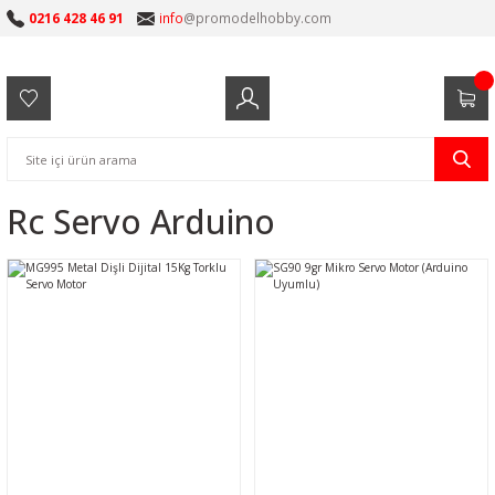
0216 428 46 91
info
@promodelhobby.com
Rc Servo Arduino