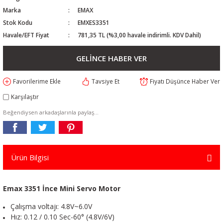
Marka
EMAX
Stok Kodu
EMXES3351
Havale/EFT Fiyat
781,35 TL (%3,00 havale indirimli. KDV Dahil)
GELİNCE HABER VER
Tavsiye Et
Fiyatı Düşünce Haber Ver
Karşılaştır
Beğendiysen arkadaşlarınla paylaş...
Ürün Bilgisi
Emax 3351 İnce Mini Servo Motor
Çalışma voltajı: 4.8V~6.0V
Hız: 0.12 / 0.10 Sec-60° (4.8V/6V)