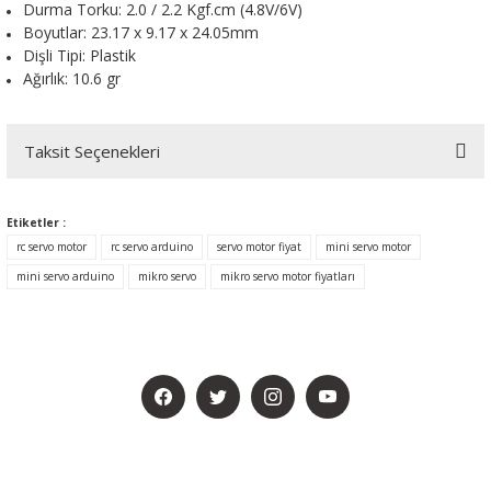
Durma Torku: 2.0 / 2.2 Kgf.cm (4.8V/6V)
Boyutlar: 23.17 x 9.17 x 24.05mm
Dişli Tipi: Plastik
Ağırlık: 10.6 gr
Taksit Seçenekleri
Etiketler :
rc servo motor
rc servo arduino
servo motor fiyat
mini servo motor
mini servo arduino
mikro servo
mikro servo motor fiyatları
BİZİ SOSYALMEDYADA DA TAKİP EDİN
KAMPANYA VE DUYURULARIMIZI ALMAK İÇİN BÜLTENİMİZE ÜYE
OLUN