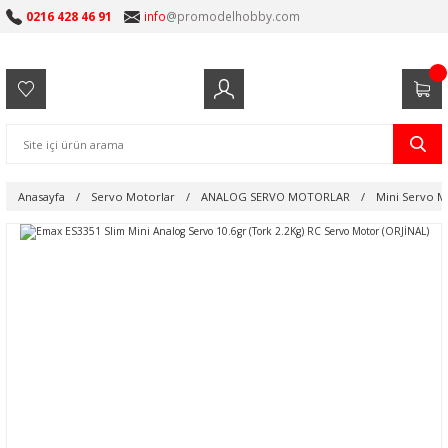
0216 428 46 91
info
@promodelhobby.com
Anasayfa
Servo Motorlar
ANALOG SERVO MOTORLAR
Mini Servo M