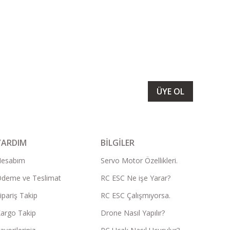
LARIMIZI ALMAK İÇİN BÜLTENİMİZE ÜYE OLUN
ÜYE OL
YARDIM
BİLGİLER
Hesabım
Servo Motor Özellikleri.
deme ve Teslimat
RC ESC Ne işe Yarar?
ipariş Takip
RC ESC Çalışmıyorsa.
argo Takip
Drone Nasıl Yapılır?