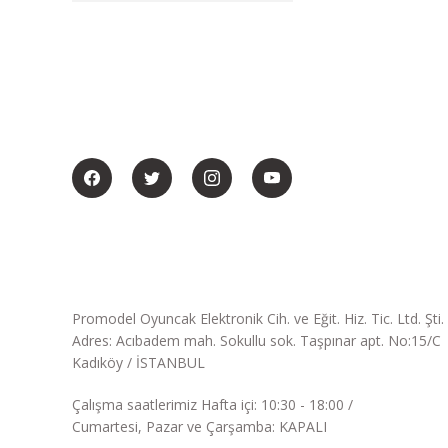
BİZİ SOSYALMEDYADA DA TAKİP EDİN
Promodel Oyuncak Elektronik Cih. ve Eğit. Hiz. Tic. Ltd. Şti.
Adres: Acıbadem mah. Sokullu sok. Taşpınar apt. No:15/C
Kadıköy / İSTANBUL
Çalışma saatlerimiz Hafta içi: 10:30 - 18:00 /
Cumartesi, Pazar ve Çarşamba: KAPALI