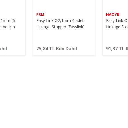
PRM
HAOYE
11mm (6
Easy Link Ø2,1mm 4 adet
Easy Link 
eme İçin
Linkage Stopper (Easylink)
Linkage Sto
ahil
75,84 TL Kdv Dahil
91,37 TL 