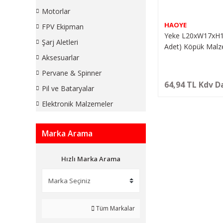
Motorlar
HAOYE
FPV Ekipman
Yeke L20xW17xH
Şarj Aletleri
Adet) Köpük Malz
Aksesuarlar
Pervane & Spinner
64,94 TL Kdv D
Pil ve Bataryalar
Elektronik Malzemeler
Marka Arama
Hızlı Marka Arama
Tüm Markalar