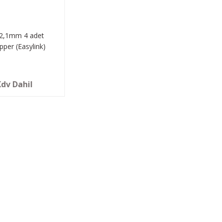
Ø2,1mm 4 adet
pper (Easylink)
Kdv Dahil