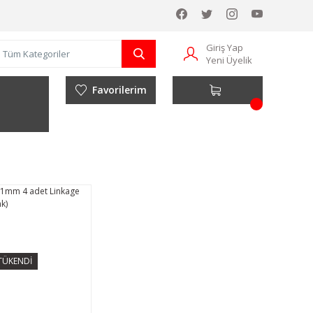
Giriş Yap
Yeni Üyelik
Favorilerim
TÜKENDİ