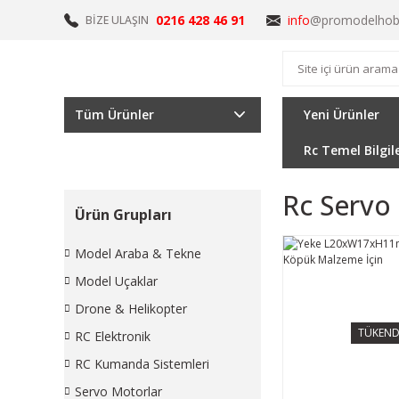
0216 428 46 91
info
@promodelhob
BİZE ULAŞIN
Tüm Ürünler
Yeni Ürünler
Rc Temel Bilgil
Rc Servo 
Ürün Grupları
Model Araba & Tekne
Model Uçaklar
Drone & Helikopter
TÜKEND
RC Elektronik
RC Kumanda Sistemleri
Servo Motorlar