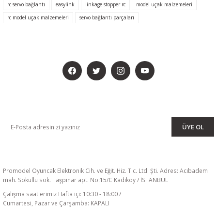
rc servo bağlantı
easylink
linkage stopper rc
model uçak malzemeleri
rc model uçak malzemeleri
servo bağlantı parçaları
BİZİ SOSYALMEDYADA DA TAKİP EDİN
KAMPANYA VE DUYURULARIMIZI ALMAK İÇİN BÜLTENİMİZE ÜYE
OLUN
ÜYE OL
Promodel Oyuncak Elektronik Cih. ve Eğit. Hiz. Tic. Ltd. Şti. Adres: Acıbadem
mah. Sokullu sok. Taşpınar apt. No:15/C Kadıköy / İSTANBUL
Çalışma saatlerimiz Hafta içi: 10:30 - 18:00 /
Cumartesi, Pazar ve Çarşamba: KAPALI