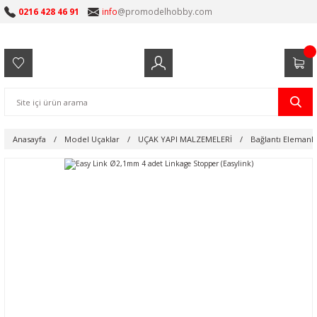
0216 428 46 91
info
@promodelhobby.com
Anasayfa
Model Uçaklar
UÇAK YAPI MALZEMELERİ
Bağlantı Elemanla