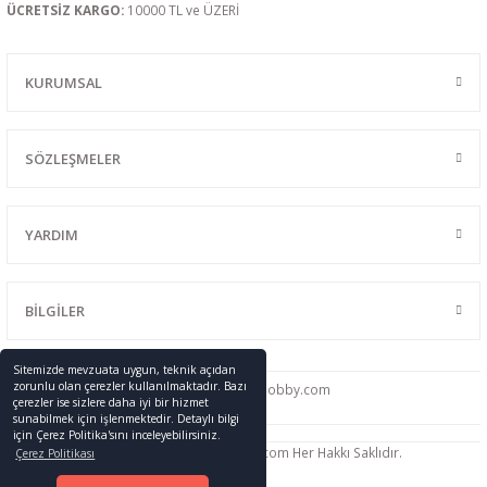
ÜCRETSİZ KARGO:
10000 TL ve ÜZERİ
KURUMSAL
SÖZLEŞMELER
YARDIM
BİLGİLER
Sitemizde mevzuata uygun, teknik açıdan
zorunlu olan çerezler kullanılmaktadır. Bazı
0216 428 46 91
info
@promodelhobby.com
çerezler ise sizlere daha iyi bir hizmet
sunabilmek için işlenmektedir. Detaylı bilgi
için Çerez Politika'sını inceleyebilirsiniz.
Telif Hakkı © 2005-2023 promodelhobby.com Her Hakkı Saklıdır.
Çerez Politikası