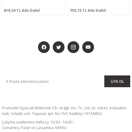
819,34 TL Kdv Dahil
755,15 TL Kdv Dahil
BİZİ SOSYALMEDYADA DA TAKİP EDİN
KAMPANYA VE DUYURULARIMIZI ALMAK İÇİN BÜLTENİMİZE ÜYE
OLUN
ÜYE OL
Promodel Oyuncak Elektronik Cih. ve Eğit. Hiz. Tic. Ltd. Şti. Adres: Acıbadem
mah. Sokullu sok. Taşpınar apt. No:15/C Kadıköy / İSTANBUL
Çalışma saatlerimiz Hafta içi: 10:30 - 18:00 /
Cumartesi, Pazar ve Çarşamba: KAPALI