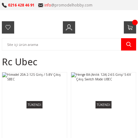
0216 428 46 91
info
@promodelhobby.com
Rc Ubec
TÜKENDİ
TÜKENDİ