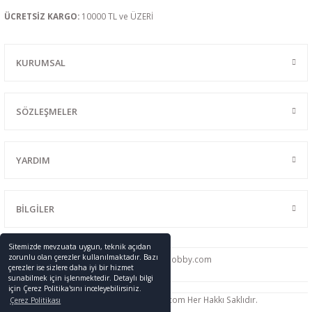
ÜCRETSİZ KARGO:
10000 TL ve ÜZERİ
KURUMSAL
SÖZLEŞMELER
YARDIM
BİLGİLER
Sitemizde mevzuata uygun, teknik açıdan
zorunlu olan çerezler kullanılmaktadır. Bazı
0216 428 46 91
info
@promodelhobby.com
çerezler ise sizlere daha iyi bir hizmet
sunabilmek için işlenmektedir. Detaylı bilgi
için Çerez Politika'sını inceleyebilirsiniz.
Telif Hakkı © 2005-2023 promodelhobby.com Her Hakkı Saklıdır.
Çerez Politikası