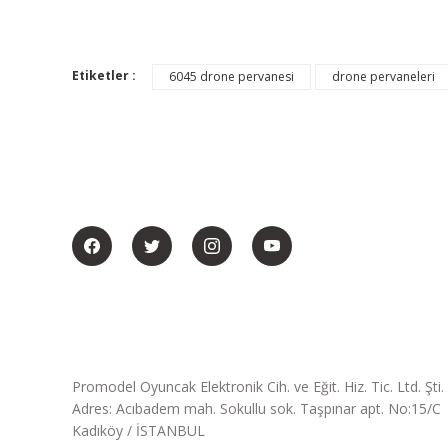
Etiketler :
6045 drone pervanesi
drone pervaneleri
BİZİ SOSYALMEDYADA DA TAKİP EDİN
Promodel Oyuncak Elektronik Cih. ve Eğit. Hiz. Tic. Ltd. Şti.
Adres: Acıbadem mah. Sokullu sok. Taşpınar apt. No:15/C
Kadıköy / İSTANBUL