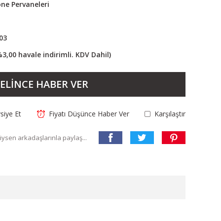
one Pervaneleri
03
%3,00 havale indirimli. KDV Dahil)
ELİNCE HABER VER
siye Et
Fiyatı Düşünce Haber Ver
Karşılaştır
ysen arkadaşlarınla paylaş...