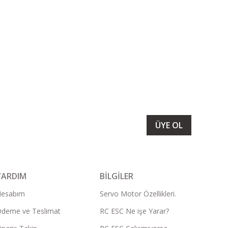
LARIMIZI ALMAK İÇİN BÜLTENİMİZE ÜYE OLUN
ÜYE OL
YARDIM
BİLGİLER
Hesabım
Servo Motor Özellikleri.
deme ve Teslimat
RC ESC Ne işe Yarar?