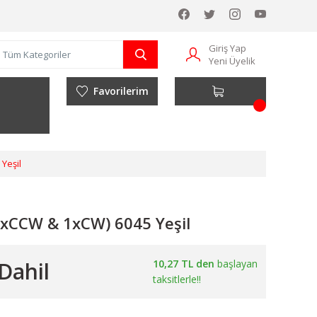
Giriş Yap
Yeni Üyelik
Favorilerim
Yeşil
(1xCCW & 1xCW) 6045 Yeşil
Dahil
10,27 TL den
başlayan
taksitlerle!!