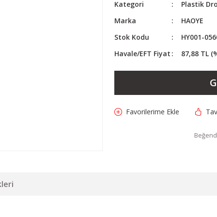
Kategori
Plastik Dr
Marka
HAOYE
Stok Kodu
HY001-056
Havale/EFT Fiyat
87,88 TL (
G
Tav
Beğendi
leri