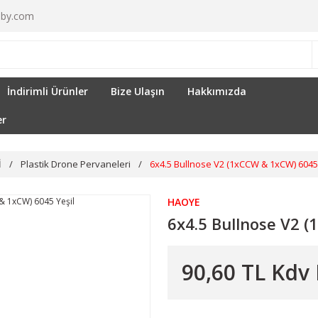
by.com
İndirimli Ürünler
Bize Ulaşın
Hakkımızda
er
İ
Plastik Drone Pervaneleri
6x4.5 Bullnose V2 (1xCCW & 1xCW) 6045 
HAOYE
6x4.5 Bullnose V2 
90,60 TL Kdv 