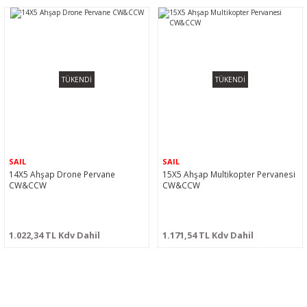
TÜKENDİ
TÜKENDİ
SAIL
SAIL
14X5 Ahşap Drone Pervane
15X5 Ahşap Multikopter Pervanesi
CW&CCW
CW&CCW
1.022,34 TL Kdv Dahil
1.171,54 TL Kdv Dahil
BİZİ SOSYALMEDYADA DA TAKİP EDİN