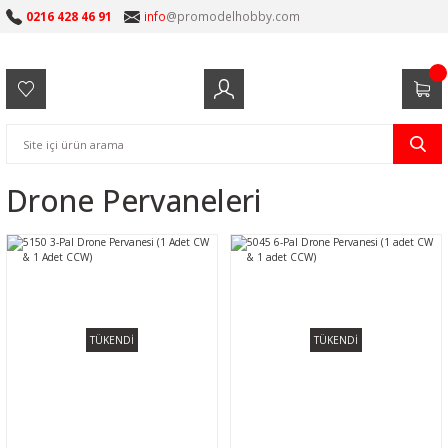
0216 428 46 91
info
@promodelhobby.com
Drone Pervaneleri
TÜKENDİ
TÜKENDİ