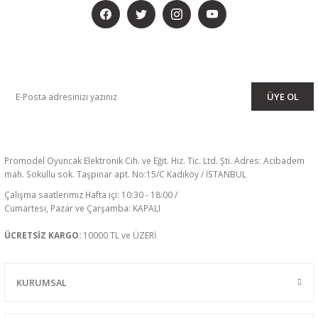
KAMPANYA VE DUYURULARIMIZI ALMAK İÇİN BÜLTENİMİZE ÜYE
OLUN
ÜYE OL
Promodel Oyuncak Elektronik Cih. ve Eğit. Hiz. Tic. Ltd. Şti. Adres: Acıbadem
mah. Sokullu sok. Taşpınar apt. No:15/C Kadıköy / İSTANBUL
Çalışma saatlerimiz Hafta içi: 10:30 - 18:00 /
Cumartesi, Pazar ve Çarşamba: KAPALI
ÜCRETSİZ KARGO:
10000 TL ve ÜZERİ
KURUMSAL