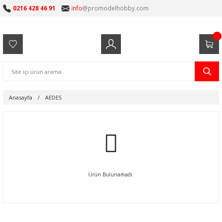
0216 428 46 91
info
@promodelhobby.com
Anasayfa
AEDES
Ürün Bulunamadı.