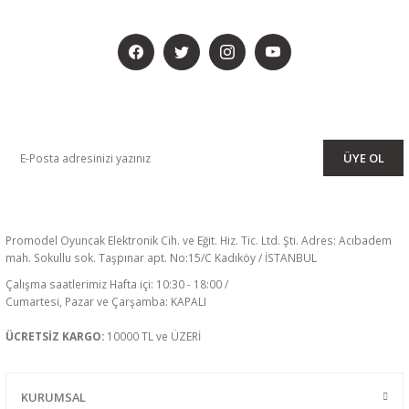
BİZİ SOSYALMEDYADA DA TAKİP EDİN
KAMPANYA VE DUYURULARIMIZI ALMAK İÇİN BÜLTENİMİZE ÜYE
OLUN
ÜYE OL
Promodel Oyuncak Elektronik Cih. ve Eğit. Hiz. Tic. Ltd. Şti. Adres: Acıbadem
mah. Sokullu sok. Taşpınar apt. No:15/C Kadıköy / İSTANBUL
Çalışma saatlerimiz Hafta içi: 10:30 - 18:00 /
Cumartesi, Pazar ve Çarşamba: KAPALI
ÜCRETSİZ KARGO:
10000 TL ve ÜZERİ
KURUMSAL