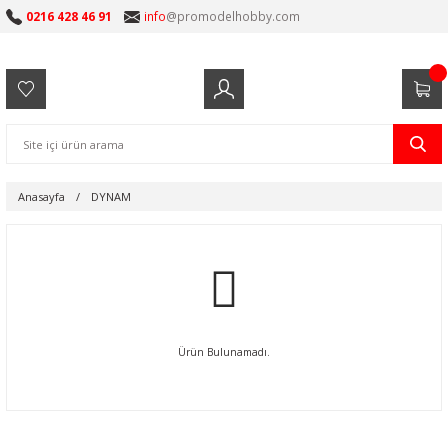
0216 428 46 91
info
@promodelhobby.com
Anasayfa
DYNAM
Ürün Bulunamadı.