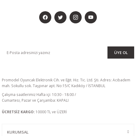
BİZİ SOSYALMEDYADA DA TAKİP EDİN
KAMPANYA VE DUYURULARIMIZI ALMAK İÇİN BÜLTENİMİZE ÜYE
OLUN
ÜYE OL
Promodel Oyuncak Elektronik Cih. ve Eğit. Hiz. Tic. Ltd. Şti. Adres: Acıbadem
mah. Sokullu sok. Taşpınar apt. No:15/C Kadıköy / İSTANBUL
Çalışma saatlerimiz Hafta içi: 10:30 - 18:00 /
Cumartesi, Pazar ve Çarşamba: KAPALI
ÜCRETSİZ KARGO:
10000 TL ve ÜZERİ
KURUMSAL