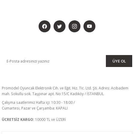
BİZİ SOSYALMEDYADA DA TAKİP EDİN
KAMPANYA VE DUYURULARIMIZI ALMAK İÇİN BÜLTENİMİZE ÜYE
OLUN
ÜYE OL
Promodel Oyuncak Elektronik Cih. ve Eğit. Hiz. Tic. Ltd. Şti. Adres: Acıbadem
mah. Sokullu sok. Taşpınar apt. No:15/C Kadıköy / İSTANBUL
Çalışma saatlerimiz Hafta içi: 10:30 - 18:00 /
Cumartesi, Pazar ve Çarşamba: KAPALI
ÜCRETSİZ KARGO:
10000 TL ve ÜZERİ