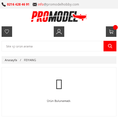
0216 428 46 91
info
@promodelhobby.com
Anasayfa
FEIYANG
Ürün Bulunamadı.