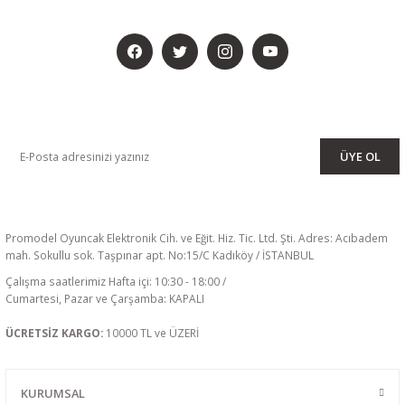
BİZİ SOSYALMEDYADA DA TAKİP EDİN
KAMPANYA VE DUYURULARIMIZI ALMAK İÇİN BÜLTENİMİZE ÜYE
OLUN
ÜYE OL
Promodel Oyuncak Elektronik Cih. ve Eğit. Hiz. Tic. Ltd. Şti. Adres: Acıbadem
mah. Sokullu sok. Taşpınar apt. No:15/C Kadıköy / İSTANBUL
Çalışma saatlerimiz Hafta içi: 10:30 - 18:00 /
Cumartesi, Pazar ve Çarşamba: KAPALI
ÜCRETSİZ KARGO:
10000 TL ve ÜZERİ
KURUMSAL