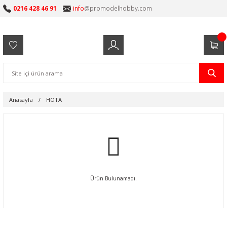
0216 428 46 91
info
@promodelhobby.com
Anasayfa
HOTA
Ürün Bulunamadı.