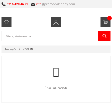
0216 428 46 91
info
@promodelhobby.com
Anasayfa
KOSHIN
Ürün Bulunamadı.