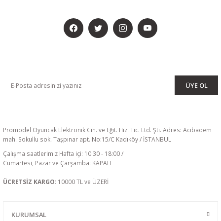
BİZİ SOSYALMEDYADA DA TAKİP EDİN
KAMPANYA VE DUYURULARIMIZI ALMAK İÇİN BÜLTENİMİZE ÜYE
OLUN
ÜYE OL
Promodel Oyuncak Elektronik Cih. ve Eğit. Hiz. Tic. Ltd. Şti. Adres: Acıbadem
mah. Sokullu sok. Taşpınar apt. No:15/C Kadıköy / İSTANBUL
Çalışma saatlerimiz Hafta içi: 10:30 - 18:00 /
Cumartesi, Pazar ve Çarşamba: KAPALI
ÜCRETSİZ KARGO:
10000 TL ve ÜZERİ
KURUMSAL