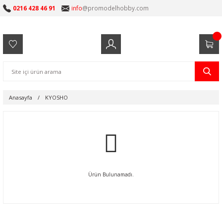
0216 428 46 91
info
@promodelhobby.com
Anasayfa
KYOSHO
Ürün Bulunamadı.