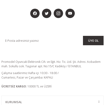
BİZİ SOSYALMEDYADA DA TAKİP EDİN
KAMPANYA VE DUYURULARIMIZI ALMAK İÇİN BÜLTENİMİZE ÜYE
OLUN
ÜYE OL
Promodel Oyuncak Elektronik Cih. ve Eğit. Hiz. Tic. Ltd. Şti. Adres: Acıbadem
mah. Sokullu sok. Taşpınar apt. No:15/C Kadıköy / İSTANBUL
Çalışma saatlerimiz Hafta içi: 10:30 - 18:00 /
Cumartesi, Pazar ve Çarşamba: KAPALI
ÜCRETSİZ KARGO:
10000 TL ve ÜZERİ
KURUMSAL