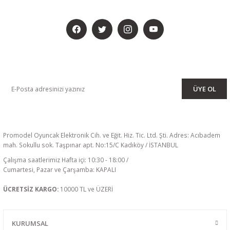
BİZİ SOSYALMEDYADA DA TAKİP EDİN
KAMPANYA VE DUYURULARIMIZI ALMAK İÇİN BÜLTENİMİZE ÜYE
OLUN
ÜYE OL
Promodel Oyuncak Elektronik Cih. ve Eğit. Hiz. Tic. Ltd. Şti. Adres: Acıbadem
mah. Sokullu sok. Taşpınar apt. No:15/C Kadıköy / İSTANBUL
Çalışma saatlerimiz Hafta içi: 10:30 - 18:00 /
Cumartesi, Pazar ve Çarşamba: KAPALI
ÜCRETSİZ KARGO:
10000 TL ve ÜZERİ
KURUMSAL