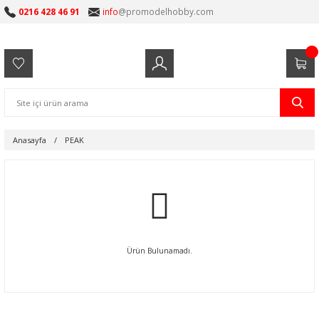
0216 428 46 91
info
@promodelhobby.com
Anasayfa
PEAK
Ürün Bulunamadı.